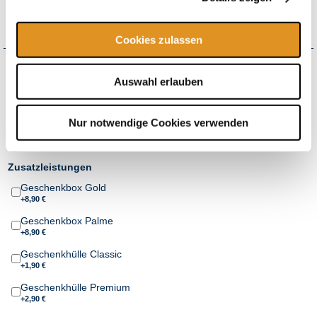
inkl.
Galaxy Rutschenwelt
flexibel einlösbar*
Cookies zulassen
Wie möchten Sie Ihren Gutschein erhalten?
Auswahl erlauben
Versand
+4,50 € Versandkosten pro Bestellung
ab 150,00 € Bestellwert versandkostenfrei
Nur notwendige Cookies verwenden
Print@Home
Zusatzleistungen
Geschenkbox Gold
+8,90 €
Geschenkbox Palme
+8,90 €
Geschenkhülle Classic
+1,90 €
Geschenkhülle Premium
+2,90 €