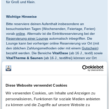
für Groß und Klein.
Wichtige Hinweise
Bitte reserviere deinen Aufenthalt insbesondere an
besuchsstarken Tagen (Wochenenden, Feiertage, Ferien)
vorab
online
. Alternativ ist die Eintrittsreservierung bei der
Reservierung einer Lounge
automatisch inbegriffen. Die
Lounge kann bei vorheriger online Reservierung vor Ort (mit
den üblichen Zahlungsmethoden oder mit einem
Gutschein
)
bezahlt werden. Die Bereiche
VitalOase
(ab 16 J., textil) sowie
VitalTherme & Saunen
(ab 16 J., textilfrei) können vor Ort
gegen Aufpreis dazugebucht werden.
*Einlösebedingungen:
Diese Webseite verwendet Cookies
Eintritt an einem zuschlagpflichtigen Tag (z.B. Wochenende,
Wir verwenden Cookies, um Inhalte und Anzeigen zu
Feiertage - Einzelheiten s. Preisverzeichnis) nur gegen Zuzahlung
personalisieren, Funktionen für soziale Medien anbieten
des Zuschlags vor Ort.
zu können und die Zugriffe auf unsere Website zu
Es besteht eine Preisgarantie von 12 Monaten ab