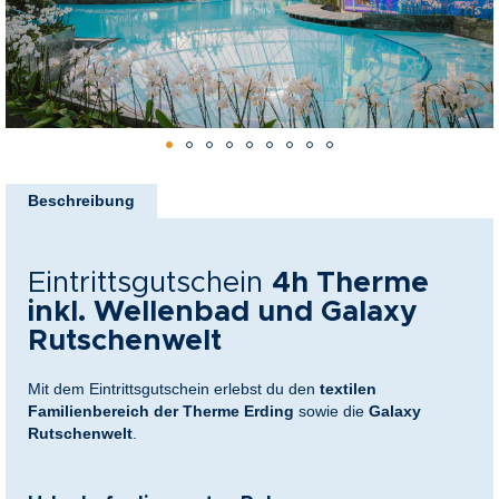
nkideen für Paare
kideen für Familien
@Home
Zum
Anfang
Beschreibung
der
Bildergalerie
springen
Eintrittsgutschein
4h Therme
inkl. Wellenbad und Galaxy
Rutschenwelt
Mit dem Eintrittsgutschein erlebst du den
textilen
Familienbereich der Therme Erding
sowie die
Galaxy
Rutschenwelt
.