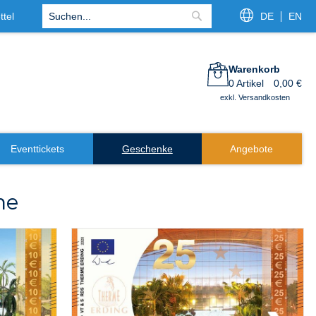
tel
DE
EN
Suche
Warenkorb
0
Artikel
0,00 €
exkl. Versandkosten
Eventtickets
Geschenke
Angebote
ne