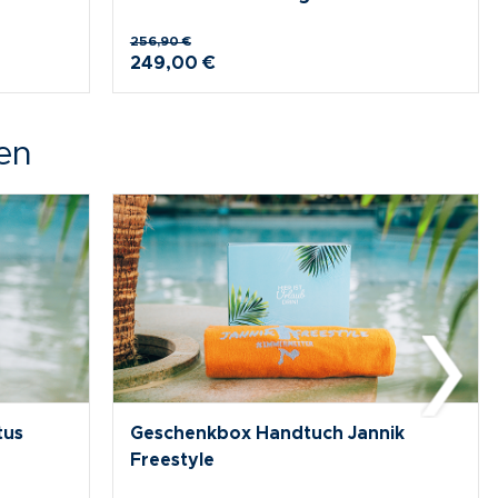
204,90 €
199,50 €
en
e
Hamam Geschenkbox Blau
115,70 €