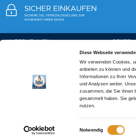
SICHER EINKAUFEN
SICHERE SSL VERSCHLÜSSELUNG ZUR
SICHERHEIT IHRER DATEN
UNTERNEHMEN
BESTEL
Diese Webseite verwende
Partner-Thermen
Kundenkonto
Wir verwenden Cookies, um
Partner-Hotels
Bestellablau
anbieten zu können und di
Partner in der Galeria
Rücksendun
Informationen zu Ihrer Ve
Hilfe & FAQ
Vertrag wid
und Analysen weiter. Unse
Anfahrt
Versand & 
zusammen, die Sie ihnen b
Haus- und Badeordnung
Zahlungsme
gesammelt haben. Sie gebe
Jobs
nutzen.
Presse
Partner-Links
Einwilligungsauswahl
Notwendig