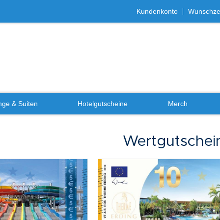
Kundenkonto
Wunschzet
ge & Suiten
Hotelgutscheine
Merch
Wertgutschei