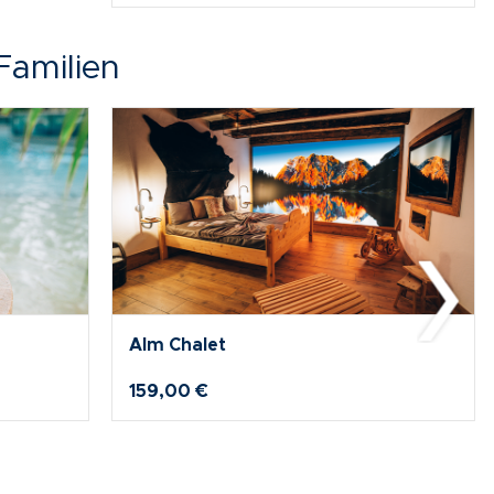
Familien
"Therme Erding x Thomas Müller"
Merch-Bundle Blau inkl. 2
Urlaubstage Therme
145,70 €
131,00 €