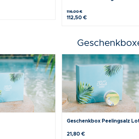
115,70 €
111,70 €
Geschenkbox
ERME ERDING Gin
Hamam Geschenkbox Orang
115,70 €