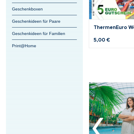
Geschenkboxen
Geschenkideen für Paare
rmenEuro Wert 25
ThermenEuro We
Geschenkideen für Familien
0 €
50,00 €
Print@Home