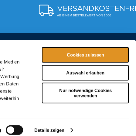
VERSANDKOSTENFR
AB EINEM BESTELLWERT VON 150€
2550
Cookies zulassen
le Medien
ir
-erding.de
Auswahl erlauben
, Werbung
ren Daten
NEWSLETTER
Nur notwendige Cookies
ienste
verwenden
weiterhin
n Newsletter an und bleiben Sie
 Gewinnspiele und vieles mehr.
g
Details zeigen