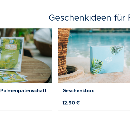
Geschenkideen für 
g
Familien Urlaubstag für 4
256,90 €
249,00 €