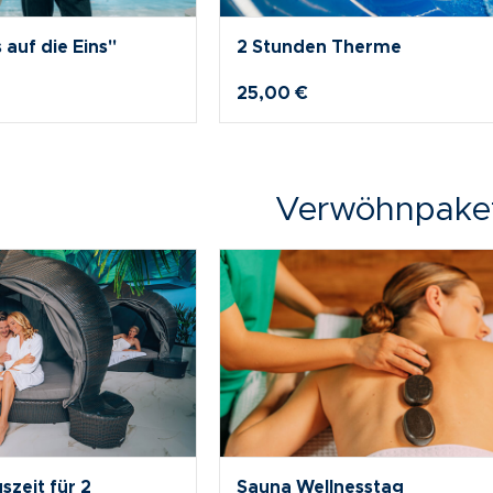
e inkl.
6 Stunden Therme
hlag
49,00 €
Verwöhnpake
kbox Orange
Hamam Geschenkbox Blau