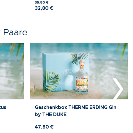
111,70 €
 Paare
Sauna Wellnesstag
116,00 €
112,50 €