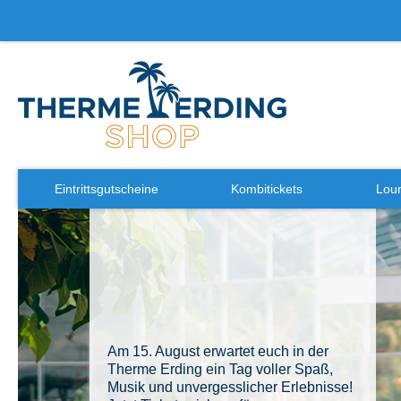
Eintrittsgutscheine
Kombitickets
Loun
Ihr perfekter Sauna-Begleiter mit Stil! In
grün, blau oder orange