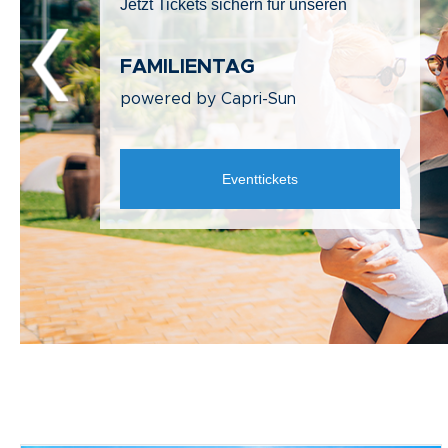
JETZT ENTDECKEN:
THERME ERDING MERCH
19,90 € / Hamamtuch, limitiertes
Angebot
Jetzt entdecken!