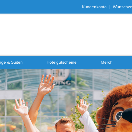
Kundenkonto
Wunschzet
ge & Suiten
Hotelgutscheine
Merch