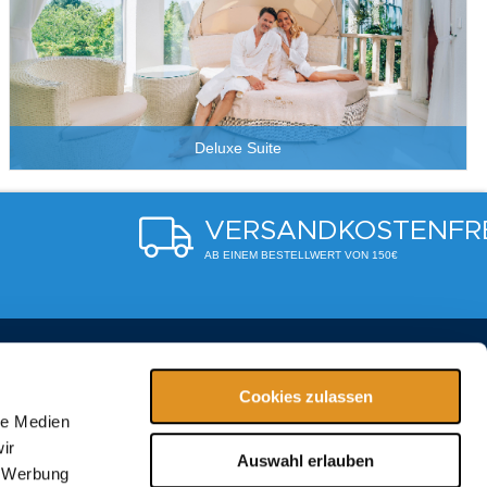
Deluxe Suite
VERSANDKOSTENFR
AB EINEM BESTELLWERT VON 150€
2550
Cookies zulassen
le Medien
ir
-erding.de
Auswahl erlauben
, Werbung