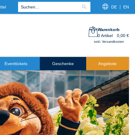
tel
DE
EN
Suche
Warenkorb
0
Artikel
0,00 €
exkl. Versandkosten
Eventtickets
Geschenke
Angebote