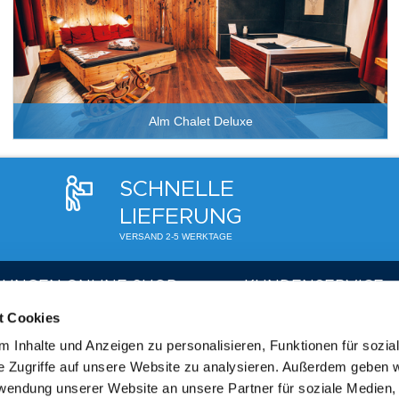
Alm Chalet Deluxe
SCHNELLE
LIEFERUNG
VERSAND 2-5 WERKTAGE
LUNGEN ONLINE SHOP
KUNDENSERVICE
t Cookies
 | Login
Telefon:
+49 (0) 8122 550 
f
 Inhalte und Anzeigen zu personalisieren, Funktionen für sozia
Mo. - Fr. 09:00 - 17:00 h
e Zugriffe auf unsere Website zu analysieren. Außerdem geben w
g & Widerruf
E-Mail:
gutscheine@therme
rwendung unserer Website an unsere Partner für soziale Medien
errufen