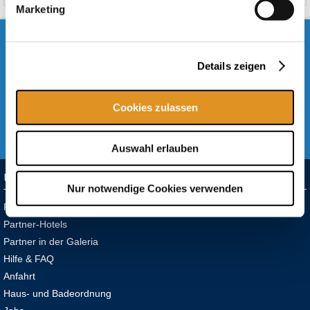
Marketing
SICHER EINKAUFEN
SICHERE SSL VERSCHLÜSSELUNG ZUR
SICHERHEIT IHRER DATEN
Details zeigen
SCHNELLE LIEFERUNG
VERSAND 2-5 WERKTAGE
Cookies zulassen
VERSANDKOSTENFREI
AB EINEM BESTELLWERT VON 150€
Auswahl erlauben
UNTERNEHMEN
Nur notwendige Cookies verwenden
Partner-Thermen
Partner-Hotels
Partner in der Galeria
Hilfe & FAQ
Anfahrt
Haus- und Badeordnung