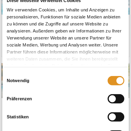
Diese Webseite verwendet Cookies
Wir verwenden Cookies, um Inhalte und Anzeigen zu
personalisieren, Funktionen für soziale Medien anbieten
6 Stunden Therme
6 Stunden Therme
zu können und die Zugriffe auf unsere Website zu
inkl.
analysieren. Außerdem geben wir Informationen zu Ihrer
Wochenendzuschlag
Verwendung unserer Website an unsere Partner für
soziale Medien, Werbung und Analysen weiter. Unsere
49,00 €
56,00 €
Partner führen diese Informationen möglicherweise mit
weiteren Daten zusammen, die Sie ihnen bereitgestellt
haben oder die sie im Rahmen Ihrer Nutzung der Dienste
gesammelt haben. Sie geben Einwilligung zu unseren
Einwilligungsauswahl
Cookies, wenn Sie unsere Webseite weiterhin nutzen.
Notwendig
Präferenzen
1 Tag Therme
1 Tag Therme inkl.
Wochenendzuschlag
Statistiken
52,00 €
59,00 €