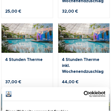
Wochenendzuschlag
nkideen für Paare
25,00 €
32,00 €
kideen für Familien
@Home
4 Stunden Therme
4 Stunden Therme
inkl.
Wochenendzuschlag
37,00 €
44,00 €