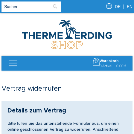
DE
EN
Suche
Warenkorb
Zurück
Zurück
Zurück
Zurück
Zurück
Zurück
0
Artikel
0,00 €
t Therme
erme & Saunen (textilfrei, ab 16 Jahren)
ictory
 Müller x Therme Erding
tscheine
te
Vertrag widerrufen
 VitalOase
textil, ab 0 J.)
 Gästehaus
e Gutscheine
t VitalTherme & Saunen
k
nke bis 50€
Details zum Vertrag
ncard
npakete
Bitte füllen Sie das untenstehende Formular aus, um einen
online geschlossenen Vertrag zu widerrufen. Anschließend
Reservierung
nkboxen