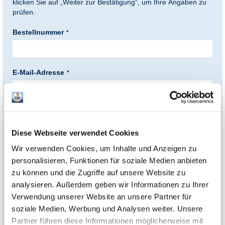
klicken Sie auf „Weiter zur Bestätigung“, um Ihre Angaben zu
prüfen.
nkideen für Paare
Bestellnummer
kideen für Familien
@Home
E-Mail-Adresse
Vorname
Diese Webseite verwendet Cookies
Wir verwenden Cookies, um Inhalte und Anzeigen zu
Nachname
personalisieren, Funktionen für soziale Medien anbieten
zu können und die Zugriffe auf unsere Website zu
analysieren. Außerdem geben wir Informationen zu Ihrer
Datenschutzerklärung
Verwendung unserer Website an unsere Partner für
soziale Medien, Werbung und Analysen weiter. Unsere
Ich habe die
Datenschutzbestimmungen
gelesen und bin
Partner führen diese Informationen möglicherweise mit