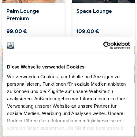
Palm Lounge
Space Lounge
Premium
99,00 €
109,00 €
Diese Webseite verwendet Cookies
Wir verwenden Cookies, um Inhalte und Anzeigen zu
personalisieren, Funktionen für soziale Medien anbieten
zu können und die Zugriffe auf unsere Website zu
Palm Lounge
Alm Chalet Light
analysieren. Außerdem geben wir Informationen zu Ihrer
Superior
Verwendung unserer Website an unsere Partner für
119,00 €
129,00 €
soziale Medien, Werbung und Analysen weiter. Unsere
Partner führen diese Informationen möglicherweise mit
weiteren Daten zusammen, die Sie ihnen bereitgestellt
haben oder die sie im Rahmen Ihrer Nutzung der Dienste