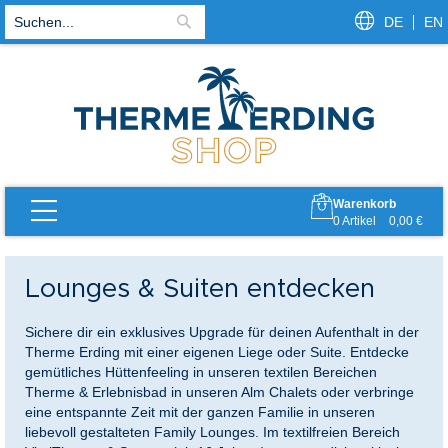
DE
EN
Suche
Warenkorb
Zurück
Zurück
Zurück
Zurück
Zurück
Zurück
0
Artikel
0,00 €
t Therme
erme & Saunen (textilfrei, ab 16 Jahren)
ictory
 Müller x Therme Erding
tscheine
te
Lounges & Suiten entdecken
 VitalOase
textil, ab 0 J.)
 Gästehaus
e Gutscheine
Sichere dir ein exklusives Upgrade für deinen Aufenthalt in der
t VitalTherme & Saunen
k
nke bis 50€
Therme Erding mit einer eigenen Liege oder Suite. Entdecke
gemütliches Hüttenfeeling in unseren textilen Bereichen
Therme & Erlebnisbad in unseren Alm Chalets oder verbringe
ncard
npakete
eine entspannte Zeit mit der ganzen Familie in unseren
liebevoll gestalteten Family Lounges. Im textilfreien Bereich
Reservierung
nkboxen