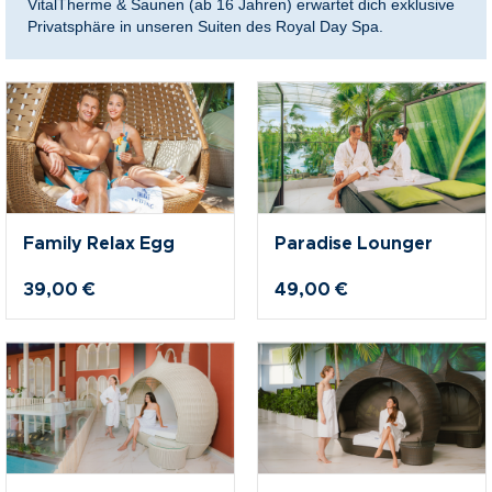
VitalTherme & Saunen (ab 16 Jahren) erwartet dich exklusive
Privatsphäre in unseren Suiten des Royal Day Spa.
nkideen für Paare
kideen für Familien
@Home
Family Relax Egg
Paradise Lounger
39,00 €
49,00 €