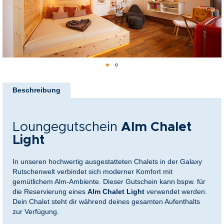
nkideen für Paare
kideen für Familien
@Home
Zum
Anfang
Beschreibung
der
Bildergalerie
springen
Loungegutschein
Alm Chalet
Light
In unseren hochwertig ausgestatteten Chalets in der Galaxy
Rutschenwelt verbindet sich moderner Komfort mit
gemütlichem Alm-Ambiente. Dieser Gutschein kann bspw. für
die Reservierung eines
Alm Chalet Light
verwendet werden.
Dein Chalet steht dir während deines gesamten Aufenthalts
zur Verfügung.