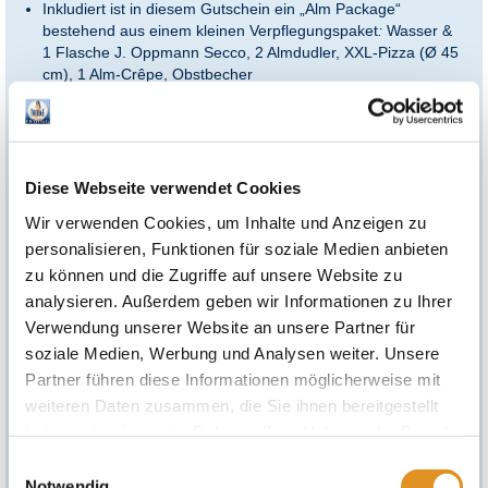
Inkludiert ist in diesem Gutschein ein „Alm Package“
bestehend aus einem kleinen Verpflegungspaket
:
Wasser &
1 Flasche J. Oppmann Secco, 2 Almdudler, XXL-Pizza (Ø 45
cm), 1 Alm-Crêpe, Obstbecher
Sichere dir jetzt mit diesem Gutschein deine private
Liegemöglichkeit für den nächsten Aufenthalt oder als
Geschenkgutschein.
Diese Webseite verwendet Cookies
Wie kann man den Gutschein einlösen?
Wir verwenden Cookies, um Inhalte und Anzeigen zu
Reserviere deinen Rückzugsort rechtzeitig unter
therme-
erding.de/therme-sauna/liegen-reservieren
personalisieren, Funktionen für soziale Medien anbieten
zu können und die Zugriffe auf unsere Website zu
*Einlösebedingungen:
analysieren. Außerdem geben wir Informationen zu Ihrer
Eintritt in die Therme Erding nicht inkludiert.
Verwendung unserer Website an unsere Partner für
Es besteht eine Preisgarantie von 12 Monaten ab Kaufdatum für die
soziale Medien, Werbung und Analysen weiter. Unsere
auf dem Gutschein aufgeführte Leistung. Nach Ablauf der
Preisgarantie kann vor Ort eine Zuzahlung für diese Leistung
Partner führen diese Informationen möglicherweise mit
erforderlich sein.
weiteren Daten zusammen, die Sie ihnen bereitgestellt
Mehrzweckgutschein
haben oder die sie im Rahmen Ihrer Nutzung der Dienste
Dieser Gutschein kann statt für die auf dem Gutschein aufgeführte
Leistung auch für andere Angebote der Gutscheinpartner bis zu
gesammelt haben. Sie geben Einwilligung zu unseren
Einwilligungsauswahl
dem angegebenen EUR-Wert gemäß der zum Einlösezeitpunkt
gültigen Preisliste eingesetzt werden,
nicht jedoch für
Cookies, wenn Sie unsere Webseite weiterhin nutzen.
Notwendig