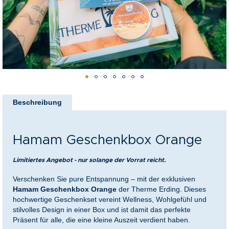
nkideen für Paare
kideen für Familien
@Home
Zum
Anfang
Beschreibung
der
Bildergalerie
springen
Hamam Geschenkbox Orange
Limitiertes Angebot - nur solange der Vorrat reicht.
Verschenken Sie pure Entspannung – mit der exklusiven
Hamam Geschenkbox Orange
der Therme Erding. Dieses
hochwertige Geschenkset vereint Wellness, Wohlgefühl und
stilvolles Design in einer Box und ist damit das perfekte
Präsent für alle, die eine kleine Auszeit verdient haben.