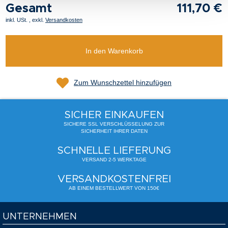
Gesamt
111,70 €
inkl. USt.
,
exkl.
Versandkosten
In den Warenkorb
Zum Wunschzettel hinzufügen
SICHER EINKAUFEN
SICHERE SSL VERSCHLÜSSELUNG ZUR
SICHERHEIT IHRER DATEN
SCHNELLE LIEFERUNG
VERSAND 2-5 WERKTAGE
VERSANDKOSTENFREI
AB EINEM BESTELLWERT VON 150€
UNTERNEHMEN