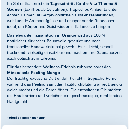
Im Set enthalten ist ein
Tageseintritt für die VitalTherme &
Saunen
(textilfrei, ab 16 Jahren). Tropisches Ambiente unter
echten Palmen, außergewöhnliche Sauna-Inszenierungen,
wohltuende Aromaaufgüsse und entspannende Ruheoasen –
ideal, um Körper und Geist wieder in Balance zu bringen.
Das elegante
Hamamtuch in Orange
wird aus 100 %
natürlicher türkischer Baumwolle gefertigt und nach
traditioneller Handwerkskunst gewebt. Es ist leicht, schnell
trocknend, vielseitig einsetzbar und machen Ihre Saunaauszeit
auch optisch zum Erlebnis.
Für das besondere Wellness-Erlebnis zuhause sorgt das
Mineralsalz-Peeling Mango
.
Der fruchtig-exotische Duft entführt direkt in tropische Ferne,
während das Peeling sanft die Hautdurchblutung anregt, seidig
weich macht und die Poren öffnet. Die enthaltenen Öle stärken
die Hautbarriere und verleihen ein geschmeidiges, strahlendes
Hautgefühl.
*Einlösebedingungen:
Eintritt an einem zuschlagpflichtigen Tag (z.B. Wochenende,