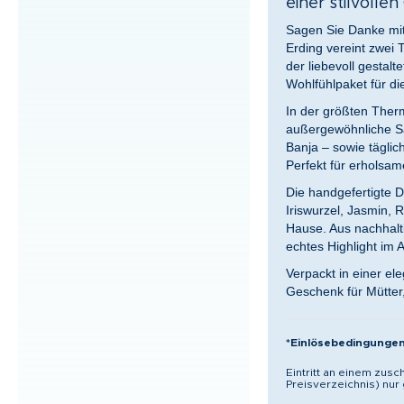
einer stilvolle
Sagen Sie Danke mit
Erding vereint zwei T
der liebevoll gestal
Wohlfühlpaket für d
In der größten Ther
außergewöhnliche Sa
Banja – sowie tägli
Perfekt für erholsa
Die handgefertigte 
Iriswurzel, Jasmin,
Hause. Aus nachhalti
echtes Highlight im A
Verpackt in einer el
Geschenk für Mütter
*Einlösebedingungen
Eintritt an einem zusc
Preisverzeichnis) nur