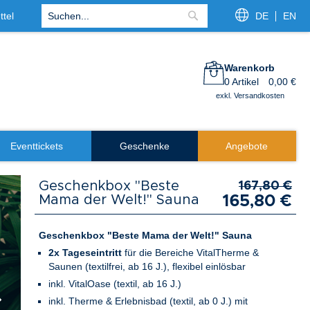
tel
DE
EN
Suche
Warenkorb
0
Artikel
0,00 €
exkl. Versandkosten
Eventtickets
Geschenke
Angebote
Geschenkbox "Beste
167,80 €
Mama der Welt!" Sauna
165,80 €
Geschenkbox "Beste Mama der Welt!" Sauna
2x Tageseintritt
für die Bereiche VitalTherme &
Saunen (textilfrei, ab 16 J.), flexibel einlösbar
inkl. VitalOase (textil, ab 16 J.)
inkl. Therme & Erlebnisbad (textil, ab 0 J.) mit