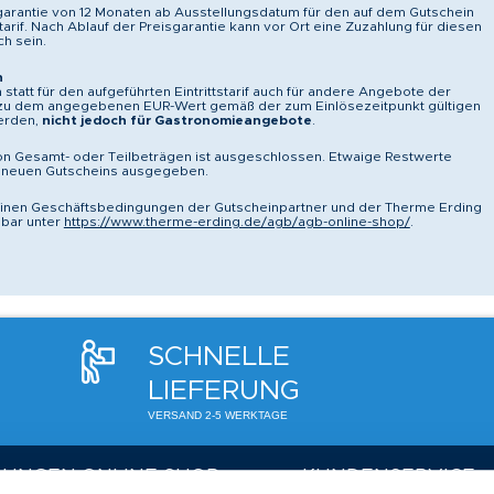
garantie von 12 Monaten ab Ausstellungsdatum für den auf dem Gutschein
tarif. Nach Ablauf der Preisgarantie kann vor Ort eine Zuzahlung für diesen
ch sein.
n
statt für den aufgeführten Eintrittstarif auch für andere Angebote der
 zu dem angegebenen EUR-Wert gemäß der zum Einlösezeitpunkt gültigen
werden,
nicht jedoch für Gastronomieangebote
.
on Gesamt- oder Teilbeträgen ist ausgeschlossen. Etwaige Restwerte
 neuen Gutscheins ausgegeben.
einen Geschäftsbedingungen der Gutscheinpartner und der Therme Erding
bar unter
https://www.therme-erding.de/agb/agb-online-shop/
.
SCHNELLE
LIEFERUNG
VERSAND 2-5 WERKTAGE
LUNGEN ONLINE SHOP
KUNDENSERVICE