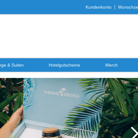
Kundenkonto
Wunschzet
ge & Suiten
Hotelgutscheine
Merch