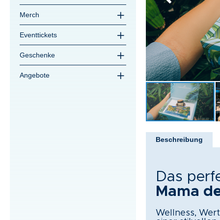
Merch
Eventtickets
Geschenke
Angebote
Zum
Anfang
Beschreibung
der
Bildergalerie
springen
Das perf
Mama de
Wellness, Werts