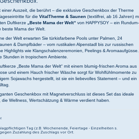
n Geschenkbox.
 einer Auszeit, die berührt – die exklusive Geschenkbox der Therme
ageseintritte für die
VitalTherme & Saunen
(textilfrei, ab 16 Jahren) m
teten Duftkerze
„Beste Mama der Welt“
von HAPPYSOY – ein Rundum
ie beste Mama der Welt.
me der Welt erwarten Sie türkisfarbene Pools unter Palmen, 24
unen & Dampfbäder – vom rustikalen Alpenstadl bis zur russischen
che Highlights wie Klangschalenzeremonien, Peelings & Aromaaufgüsse.
me Stunden in tropischem Ambiente.
Duftkerze „Beste Mama der Welt“ mit einem blumig-frischen Aroma aus
 Rose und einem Hauch frischer Wäsche sorgt für Wohlfühlmomente zu
gem Sojawachs hergestellt, ist sie ein liebevolles Statement – und ein
lltag.
eganten Geschenkbox mit Magnetverschluss ist dieses Set das ideale
, die Wellness, Wertschätzung & Wärme verdient haben.
:
hlagpflichtigen Tag (z.B. Wochenende, Feiertage - Einzelheiten s.
 gegen Zuzahlung des Zuschlags vor Ort.