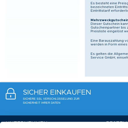
Es besteht eine Preis
bezeichneten Eintritts
Eintrittstarif erforderli
Mehrzweckgutschei
Dieser Gutschein kann 
Gutscheinpartner bis
Preisliste eingelöst 
Eine Barauszahlung v
werden in Form eines
Es gelten die Allgem
Service GmbH, einseh
SICHER EINKAUFEN
SICHERE SSL VERSCHLÜSSELUNG ZUR
SICHERHEIT IHRER DATEN
UNTERNEHMEN
BESTEL