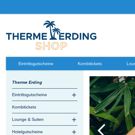
Eintrittsgutscheine
Kombitickets
Loun
Zum
Therme Erding
Ende
der
Eintrittsgutscheine
Bildergalerie
springen
Kombitickets
Lounge & Suiten
Hotelgutscheine