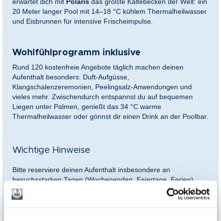
erwartet dich mit
Polaris
das größte Kältebecken der Welt: ein
20 Meter langer Pool mit 14–18 °C kühlem Thermalheilwasser
und Eisbrunnen für intensive Frischeimpulse.
Wohlfühlprogramm inklusive
Rund 120 kostenfreie Angebote täglich machen deinen
Aufenthalt besonders: Duft-Aufgüsse,
Klangschalenzeremonien, Peelingsalz-Anwendungen und
vieles mehr. Zwischendurch entspannst du auf bequemen
Liegen unter Palmen, genießt das 34 °C warme
Thermalheilwasser oder gönnst dir einen Drink an der Poolbar.
Wichtige Hinweise
Bitte reserviere deinen Aufenthalt insbesondere an
besuchsstarken Tagen (Wochenenden, Feiertage, Ferien)
vorab
online
. Alternativ ist die Eintrittsreservierung bei der
Reservierung einer Lounge
automatisch inbegriffen. Die
Lounge kann bei vorheriger online Reservierung vor Ort (mit
den üblichen Zahlungsmethoden oder mit einem
Gutschein
)