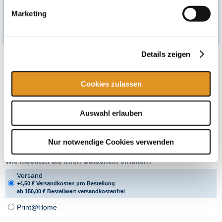
Gutscheinpartner und der Therme Erding Service GmbH, einsehbar
unter
https://www.therme-erding.de/agb/agb-online-shop/
.
Marketing
Details zeigen
In diesem Gutschein enthalten:
Eintrittsgutschein für sechs Stunden
VitalTherme & Saunen
Cookies zulassen
(textilfrei, ab 16 J.)
inkl.
VitalOase
(textil, ab 16 J.)
Auswahl erlauben
inkl.
Therme,
Wellenbad & Galaxy Rutschenwelt
flexibel einlösbar*
Nur notwendige Cookies verwenden
Wie möchten Sie Ihren Gutschein erhalten?
Versand
+4,50 € Versandkosten pro Bestellung
ab 150,00 € Bestellwert versandkostenfrei
Print@Home