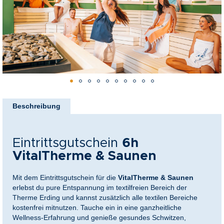
nkideen für Paare
kideen für Familien
@Home
Zum
Anfang
Beschreibung
der
Bildergalerie
springen
Eintrittsgutschein
6h
VitalTherme & Saunen
Mit dem Eintrittsgutschein für die
VitalTherme & Saunen
erlebst du pure Entspannung im textilfreien Bereich der
Therme Erding und kannst zusätzlich alle textilen Bereiche
kostenfrei mitnutzen. Tauche ein in eine ganzheitliche
Wellness-Erfahrung und genieße gesundes Schwitzen,