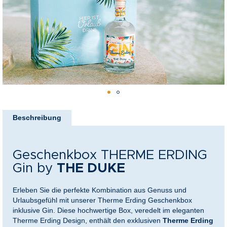
springen
nkideen für Paare
kideen für Familien
@Home
Zum
Anfang
Beschreibung
der
Bildergalerie
springen
Geschenkbox THERME ERDING
Gin by
THE DUKE
Erleben Sie die perfekte Kombination aus Genuss und
Urlaubsgefühl mit unserer Therme Erding Geschenkbox
inklusive Gin. Diese hochwertige Box, veredelt im eleganten
Therme Erding Design, enthält den exklusiven
Therme Erding