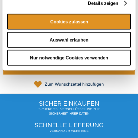
ab 150,00 € Bestellwert versandkostenfrei
Details zeigen
Cookies zulassen
Gesamt
47,80 €
Auswahl erlauben
inkl. USt.
,
exkl.
Versandkosten
Nur notwendige Cookies verwenden
In den Warenkorb
Zum Wunschzettel hinzufügen
SICHER EINKAUFEN
SICHERE SSL VERSCHLÜSSELUNG ZUR
SICHERHEIT IHRER DATEN
SCHNELLE LIEFERUNG
VERSAND 2-5 WERKTAGE