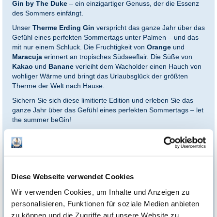
Gin by The Duke
– ein einzigartiger Genuss, der die Essenz
des Sommers einfängt.
Unser
Therme Erding Gin
verspricht das ganze Jahr über das
Gefühl eines perfekten Sommertags unter Palmen
–
und das
mit nur einem Schluck. Die Fruchtigkeit von
Orange
und
Maracuja
erinnert an tropisches Südseeflair. Die Süße von
Kakao
und
Banane
verleiht dem Wacholder einen Hauch von
wohliger Wärme und bringt das Urlaubsglück der größten
Therme der Welt nach Hause.
Sichern Sie sich diese limitierte Edition und erleben Sie das
ganze Jahr über das Gefühl eines perfekten Sommertags – let
the summer beGin!
Unser Tipp:
Ergänzen Sie die Geschenkbox mit passenden
Therme Erding Gutscheinen
und machen Sie Ihr Geschenk
zu etwas ganz Besonderem. Perfekt für alle, die das
Urlaubsfeeling der größten Therme der Welt erleben möchten!
Diese Webseite verwendet Cookies
So wird die Box nicht nur zu einem echten Blickfang, sondern
auch zu einem
fertig verpackten Geschenk
, das direkt
Wir verwenden Cookies, um Inhalte und Anzeigen zu
Freude bereitet!
personalisieren, Funktionen für soziale Medien anbieten
zu können und die Zugriffe auf unsere Website zu