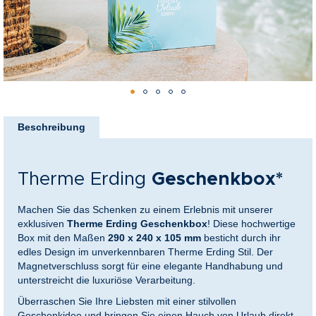
nkideen für Paare
kideen für Familien
@Home
Zum
Anfang
Beschreibung
der
Bildergalerie
springen
Therme Erding
Geschenkbox*
Machen Sie das Schenken zu einem Erlebnis mit unserer
exklusiven
Therme Erding Geschenkbox
! Diese hochwertige
Box mit den Maßen
290 x 240 x 105 mm
besticht durch ihr
edles Design im unverkennbaren Therme Erding Stil. Der
Magnetverschluss sorgt für eine elegante Handhabung und
unterstreicht die luxuriöse Verarbeitung.
Überraschen Sie Ihre Liebsten mit einer stilvollen
Geschenkidee und bringen Sie einen Hauch von Urlaub direkt