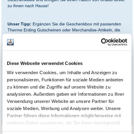
zu ihnen nach Hause!
Unser Tipp:
Ergänzen Sie die Geschenkbox mit passenden
Therme Erding Gutscheinen oder Merchandise-Artikeln, die
Sie direkt im Onlineshop finden, und stellen Sie so Ihr
individuelles Präsent zusammen.
Ein besonderes Highlight:
Die Geschenkbox überzeugt mit
maßgefertigten Inlays und einem speziellen Fach für
Diese Webseite verwendet Cookies
zusätzliche Gutscheine. Duftkerze, Peelingsalz, Gin, Plüsch-
Nelson und Handtücher werden stilvoll und sicher präsentiert –
Wir verwenden Cookies, um Inhalte und Anzeigen zu
jedes Element hat seinen festen Platz. Damit wird die Box nicht
personalisieren, Funktionen für soziale Medien anbieten
nur zu einem echten Blickfang, sondern auch zu einem
fertig
zu können und die Zugriffe auf unsere Website zu
verpackten Geschenk
, das sofort Freude bereitet!
analysieren. Außerdem geben wir Informationen zu Ihrer
*Das abgebildete Bild dient nur zur Veranschaulichung. Die
Verwendung unserer Website an unsere Partner für
gezeigten Gutscheine sowie die Produkte sind nicht im Preis
enthalten und müssen separat erworben werden.
soziale Medien, Werbung und Analysen weiter. Unsere
Partner führen diese Informationen möglicherweise mit
weiteren Daten zusammen, die Sie ihnen bereitgestellt
haben oder die sie im Rahmen Ihrer Nutzung der Dienste