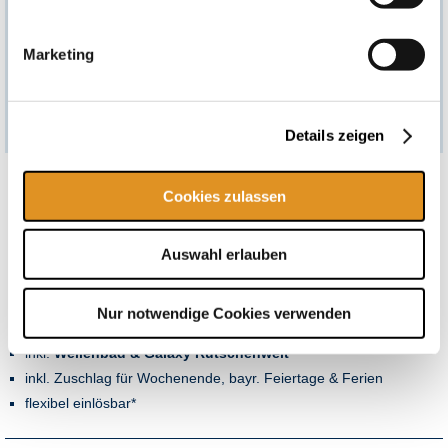
Eine Barauszahlung von Gesamt- oder Teilbeträgen ist
ausgeschlossen. Etwaige Restwerte werden in Form eines neuen
Gutscheins ausgegeben.
Marketing
Es gelten die Allgemeinen Geschäftsbedingungen der
Gutscheinpartner und der Therme Erding Service GmbH, einsehbar
unter
https://www.therme-erding.de/agb/agb-online-shop/
.
Details zeigen
Cookies zulassen
Inklusivleistungen:
2-jährige Patenschaft
Individuelle Beschilderung der Palme
Auswahl erlauben
Urkunde zur Patenschaft
Standortplan der Palme
Nur notwendige Cookies verwenden
Eintrittsgutschein für einen
Tag Therme
(textil, ab 0 J.)
inkl.
Wellenbad &
Galaxy Rutschenwelt
inkl. Zuschlag für Wochenende, bayr. Feiertage & Ferien
flexibel einlösbar*