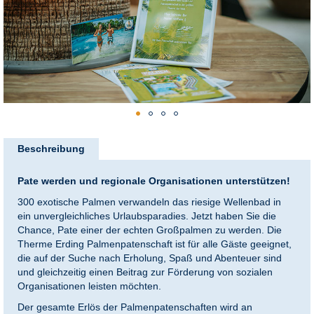
nkideen für Paare
kideen für Familien
@Home
Zum
Anfang
Beschreibung
der
Bildergalerie
Pate werden und regionale Organisationen unterstützen!
springen
300 exotische Palmen verwandeln das riesige Wellenbad in
ein unvergleichliches Urlaubsparadies. Jetzt haben Sie die
Chance, Pate einer der echten Großpalmen zu werden. Die
Therme Erding Palmenpatenschaft ist für alle Gäste geeignet,
die auf der Suche nach Erholung, Spaß und Abenteuer sind
und gleichzeitig einen Beitrag zur Förderung von sozialen
Organisationen leisten möchten.
Der gesamte Erlös der Palmenpatenschaften wird an