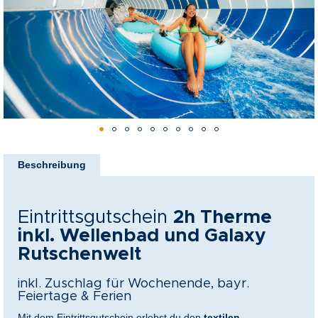
springen
nkideen für Paare
kideen für Familien
@Home
Zum
Anfang
Beschreibung
der
Bildergalerie
springen
Eintrittsgutschein
2h Therme
inkl. Wellenbad und Galaxy
Rutschenwelt
inkl. Zuschlag für Wochenende, bayr.
Feiertage & Ferien
Mit dem Eintrittsgutschein erlebst du den
textilen