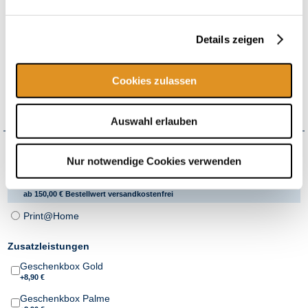
In diesem Gutschein enthalten:
Eintrittsgutschein für
2h Therme
(textil, ab 0 J.)
Details zeigen
inkl.
Wellenbad
inkl.
Galaxy Rutschenwelt
Cookies zulassen
inkl. Zuschlag für Wochenende, bayr. Feiertage & Ferien
flexibel einlösbar*
Auswahl erlauben
Wie möchten Sie Ihren Gutschein erhalten?
Nur notwendige Cookies verwenden
Versand
+4,50 € Versandkosten pro Bestellung
ab 150,00 € Bestellwert versandkostenfrei
Print@Home
Zusatzleistungen
Geschenkbox Gold
+8,90 €
Geschenkbox Palme