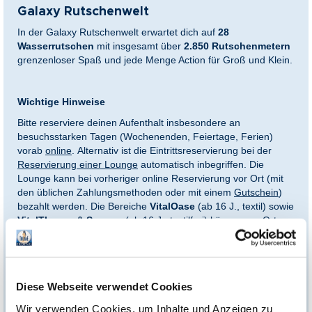
Galaxy Rutschenwelt
In der Galaxy Rutschenwelt erwartet dich auf
28
Wasserrutschen
mit insgesamt über
2.850 Rutschenmetern
grenzenloser Spaß und jede Menge Action für Groß und Klein.
Wichtige Hinweise
Bitte reserviere deinen Aufenthalt insbesondere an
besuchsstarken Tagen (Wochenenden, Feiertage, Ferien)
vorab
online
. Alternativ ist die Eintrittsreservierung bei der
Reservierung einer Lounge
automatisch inbegriffen. Die
Lounge kann bei vorheriger online Reservierung vor Ort (mit
den üblichen Zahlungsmethoden oder mit einem
Gutschein
)
bezahlt werden.
Die Bereiche
VitalOase
(ab 16 J., textil) sowie
VitalTherme & Saunen
(ab 16 J., textilfrei) können vor Ort
gegen Aufpreis dazugebucht werden.
Diese Webseite verwendet Cookies
Einlösebedingungen:
Wir verwenden Cookies, um Inhalte und Anzeigen zu