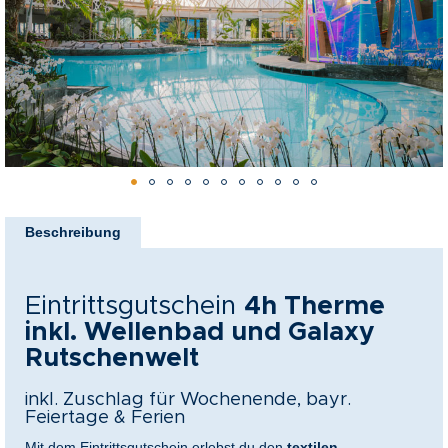
springen
nkideen für Paare
kideen für Familien
@Home
Zum
Anfang
Beschreibung
der
Bildergalerie
springen
Eintrittsgutschein
4h Therme
inkl. Wellenbad und Galaxy
Rutschenwelt
inkl. Zuschlag für Wochenende, bayr.
Feiertage & Ferien
Mit dem Eintrittsgutschein erlebst du den
textilen