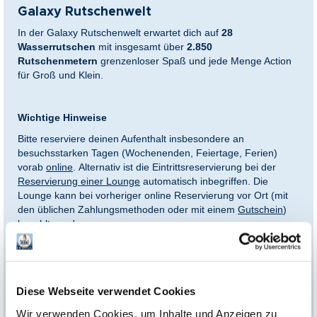
Galaxy Rutschenwelt
In der Galaxy Rutschenwelt erwartet dich auf
28
Wasserrutschen
mit insgesamt über
2.850
Rutschenmetern
grenzenloser Spaß und jede Menge Action
für Groß und Klein.
Wichtige Hinweise
Bitte reserviere deinen Aufenthalt insbesondere an
besuchsstarken Tagen (Wochenenden, Feiertage, Ferien)
vorab
online
. Alternativ ist die Eintrittsreservierung bei der
Reservierung einer Lounge
automatisch inbegriffen. Die
Lounge kann bei vorheriger online Reservierung vor Ort (mit
den üblichen Zahlungsmethoden oder mit einem
Gutschein
)
bezahlt werden.
Einlösebedingungen:
Diese Webseite verwendet Cookies
An einem Wochentag ohne Zuschlag (Informationen über
Wir verwenden Cookies, um Inhalte und Anzeigen zu