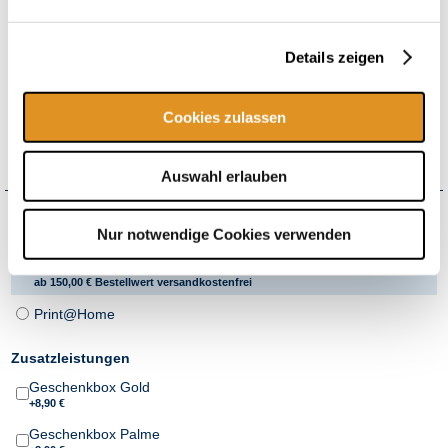
In diesem Gutschein enthalten:
Eintrittsgutschein für 4h
Therme
(textil, ab 0 J.)
Details zeigen
inkl.
Wellenbad
inkl.
Galaxy Rutschenwelt
Cookies zulassen
inkl. Zuschlag für Wochenende, bayr. Feiertage & Ferien
flexibel einlösbar*
Auswahl erlauben
Wie möchten Sie Ihren Gutschein erhalten?
Nur notwendige Cookies verwenden
Versand
+4,50 € Versandkosten pro Bestellung
ab 150,00 € Bestellwert versandkostenfrei
Print@Home
Zusatzleistungen
Geschenkbox Gold
+8,90 €
Geschenkbox Palme