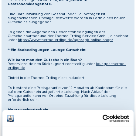
Preisliste eingelöst werden,
nicht jedoch für
Gastronomieangebote.
Eine Barauszahlung von Gesamt- oder Teilbeträgen ist
ausgeschlossen. Etwaige Restwerte werden in Form eines neuen
Gutscheins ausgegeben.
Es gelten die Allgemeinen Geschäftsbedingungen der
Gutscheinpartner und der Therme Erding Service GmbH, einsehbar
unter
https://www.therme-erding.de/agb/agb-online-shop/
**Einlösebedingungen Lounge Gutschein:
Wie kann man den Gutschein einlösen?
Reserviere deinen Rückzugsort rechtzeitig unter
lounges.therme-
erding.de
Eintritt in die Therme Erding nicht inkludiert.
Es besteht eine Preisgarantie von 12 Monaten ab Kaufdatum für die
auf dem Gutschein aufgeführte Leistung. Nach Ablauf der
Preisgarantie kann vor Ort eine Zuzahlung für diese Leistung
erforderlich sein.
Mehrzweckgutschein
Dieser Gutschein kann statt für die auf dem Gutschein aufgeführte
Leistung auch für andere Angebote der Gutscheinpartner bis zu
dem angegebenen EUR-Wert gemäß der zum Einlösezeitpunkt
gültigen Preisliste eingesetzt werden,
nicht jedoch für
Gastronomieangebote
.