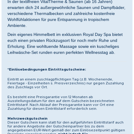
In der textilfreien VitalTherme & Saunen (ab 16 Jahren)
erwarten dich 24 außergewöhnliche Saunen und Dampfbäder,
verschiedene Thermalbecken und zahlreiche kostenfreie
Wohlfühlaktionen für pure Entspannung in tropischem
Ambiente.
Dein eigenes Himmelbett im exklusiven Royal Day Spa bietet
euch einen privaten Rückzugsort für noch mehr Ruhe und
Erholung. Eine wohltuende Massage sowie ein kuscheliges
Leihwäsche-Set runden euren perfekten Wellnesstag ab.
*Einlösebedingungen Eintrittsgutscheine:
Eintritt an einem zuschlagpflichtigen Tag (z.B. Wochenende,
Feiertage - Einzelheiten s. Preisverzeichnis) nur gegen Zuzahlung
des Zuschlags vor Ort.
Es besteht eine Preisgarantie von 12 Monaten ab
Ausstellungsdatum für den auf dem Gutschein bezeichneten
Eintrittstarif. Nach Ablauf der Preisgarantie kann vor Ort eine
Zuzahlung für diesen Eintrittstarif erforderlich sein.
Mehrzweckgutschein
Dieser Gutschein kann statt für den aufgeführten Eintrittstarif auch
für andere Angebote der Gutscheinpartner bis zu dem
angegebenen EUR-Wert gemäß der zum Einlösezeitpunkt gültigen