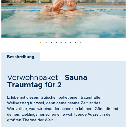
nkideen für Paare
kideen für Familien
@Home
Zum
Anfang
Beschreibung
der
Bildergalerie
springen
Verwöhnpaket -
Sauna
Traumtag für 2
Erlebe mit diesem Gutscheinpaket einen traumhaften
Wellnesstag für zwei, denn gemeinsame Zeit ist das
Wertvollste, was wir einander schenken können. Gönn dir und
deinem Lieblingsmenschen eine wohltuende Auszeit in der
größten Therme der Welt.