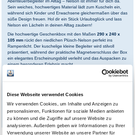
Abenteuerbegleiter im Alltag – Nelson ist immer für dich da.
Sein weiches, hochwertiges Material lädt zum Kuscheln ein,
während sich Kinder und Erwachsene gleichermaßen über das
süße Design freuen. Hol dir ein Stück Urlaubsglück und lass
Nelson ein Lächeln in deinen Alltag zaubern!
Die hochwertige Geschenkbox mit den Maßen
290 x 240 x
105 mm
rückt den niedlichen Plüsch-Nelson perfekt ins
Rampenlicht. Der kuschelige kleine Begleiter wird stilvoll
präsentiert, während der praktische Magnetverschluss der Box
ein elegantes Erscheinungsbild verleiht und das Auspacken zu
einem besonderen Erlebnis macht.
Unser Tipp:
Ergänzen Sie die Geschenkbox mit passenden
Therme Erding Gutscheinen und machen Sie Ihr Geschenk zu
etwas ganz Besonderem. Ideal für alle, die das Urlaubsfeeling
der größten Therme der Welt erleben möchten!
Diese Webseite verwendet Cookies
So wird die Box nicht nur zu einem echten Hingucker, sondern
Wir verwenden Cookies, um Inhalte und Anzeigen zu
auch zu einem fertig verpackten Geschenk, das Herzen höher
personalisieren, Funktionen für soziale Medien anbieten
schlagen lässt!
zu können und die Zugriffe auf unsere Website zu
analysieren. Außerdem geben wir Informationen zu Ihrer
Verwendung unserer Website an unsere Partner für