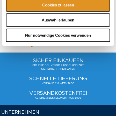
Cookies zulassen
Gesamt
22,80 €
inkl. USt.
,
exkl.
Versandkosten
Auswahl erlauben
In den Warenkorb
Nur notwendige Cookies verwenden
Zum Wunschzettel hinzufügen
SICHER EINKAUFEN
SICHERE SSL VERSCHLÜSSELUNG ZUR
SICHERHEIT IHRER DATEN
SCHNELLE LIEFERUNG
VERSAND 2-5 WERKTAGE
VERSANDKOSTENFREI
AB EINEM BESTELLWERT VON 150€
UNTERNEHMEN