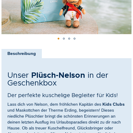
nkideen für Paare
kideen für Familien
@Home
Zum
Anfang
Beschreibung
der
Bildergalerie
springen
Unser
Plüsch-Nelson
in der
Geschenkbox
Der perfekte kuschelige Begleiter für Kids!
Lass dich von Nelson, dem fröhlichen Kapitän des
Kids Clubs
und Maskottchen der Therme Erding, begeistern! Dieses
niedliche Plüschtier bringt die schönsten Erinnerungen an
deinen letzten Ausflug ins Urlaubsparadies direkt zu dir nach
Hause. Ob als treuer Kuschelfreund, Glücksbringer oder