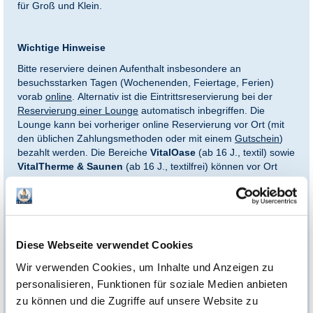
für Groß und Klein.
Wichtige Hinweise
Bitte reserviere deinen Aufenthalt insbesondere an
besuchsstarken Tagen (Wochenenden, Feiertage, Ferien)
vorab
online
. Alternativ ist die Eintrittsreservierung bei der
Reservierung einer Lounge
automatisch inbegriffen. Die
Lounge kann bei vorheriger online Reservierung vor Ort (mit
den üblichen Zahlungsmethoden oder mit einem
Gutschein
)
bezahlt werden. Die Bereiche
VitalOase
(ab 16 J., textil) sowie
VitalTherme & Saunen
(ab 16 J., textilfrei) können vor Ort
gegen Aufpreis dazugebucht werden.
*Einlösebedingungen:
Diese Webseite verwendet Cookies
Eintritt an einem zuschlagpflichtigen Tag (z.B. Wochenende,
Wir verwenden Cookies, um Inhalte und Anzeigen zu
Feiertage - Einzelheiten s. Preisverzeichnis) nur gegen Zuzahlung
personalisieren, Funktionen für soziale Medien anbieten
des Zuschlags vor Ort.
zu können und die Zugriffe auf unsere Website zu
Es besteht eine Preisgarantie von 12 Monaten ab