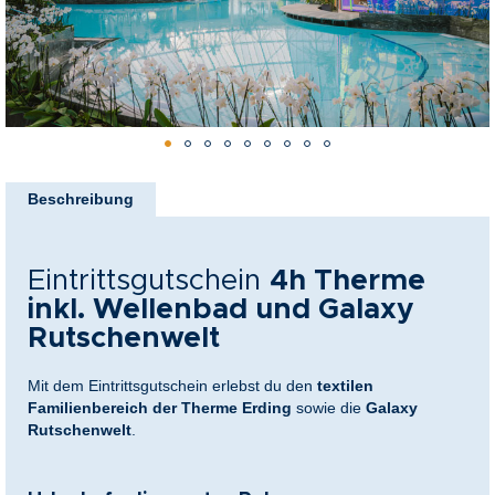
nkideen für Paare
kideen für Familien
@Home
Zum
Anfang
Beschreibung
der
Bildergalerie
springen
Eintrittsgutschein
4h Therme
inkl. Wellenbad und Galaxy
Rutschenwelt
Mit dem Eintrittsgutschein erlebst du den
textilen
Familienbereich der Therme Erding
sowie die
Galaxy
Rutschenwelt
.