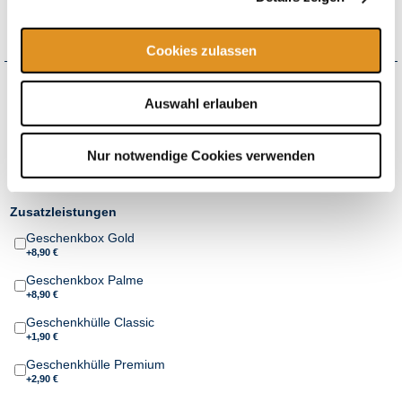
inkl.
Galaxy Rutschenwelt
flexibel einlösbar*
Cookies zulassen
Wie möchten Sie Ihren Gutschein erhalten?
Auswahl erlauben
Versand
+4,50 € Versandkosten pro Bestellung
ab 150,00 € Bestellwert versandkostenfrei
Nur notwendige Cookies verwenden
Print@Home
Zusatzleistungen
Geschenkbox Gold
+8,90 €
Geschenkbox Palme
+8,90 €
Geschenkhülle Classic
+1,90 €
Geschenkhülle Premium
+2,90 €