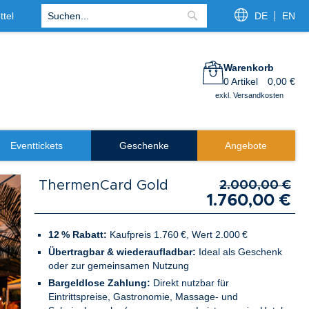
tel
DE
EN
Suche
Warenkorb
0
Artikel
0,00 €
exkl. Versandkosten
Eventtickets
Geschenke
Angebote
ThermenCard Gold
2.000,00 €
1.760,00 €
12 % Rabatt:
Kaufpreis 1.760 €, Wert 2.000 €
Übertragbar & wiederaufladbar:
Ideal als Geschenk
oder zur gemeinsamen Nutzung
Bargeldlose Zahlung:
Direkt nutzbar für
Eintrittspreise, Gastronomie, Massage- und