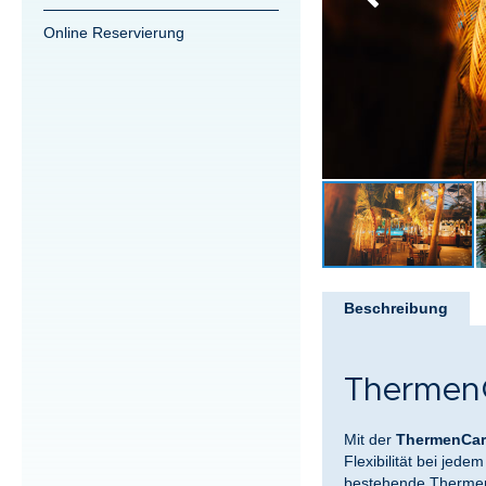
Online Reservierung
Zum
Anfang
Beschreibung
der
Bildergalerie
springen
Thermen
Mit der
ThermenCar
Flexibilität bei jed
bestehende ThermenC