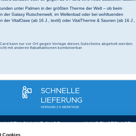
tunden unter Palmen in der größten Therme der Welt – ob beim
n der Galaxy Rutschenwelt, im Wellenbad oder bei wohltuenden
 der VitalOase (ab 16 J., textil) oder VitalTherme & Saunen (ab 16 J.,
ard kann nur vor Ort gegen Vorlage dieses Gutscheins abgeholt werden.
icht mit anderen Rabattaktionen kombinierbar.
SCHNELLE
LIEFERUNG
VERSAND 2-5 WERKTAGE
LUNGEN ONLINE SHOP
KUNDENSERVICE
t Cookies