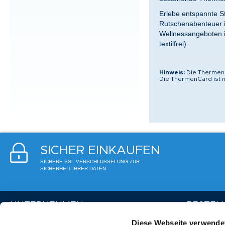
Erlebe entspannte S
Rutschenabenteuer i
Wellnessangeboten in
textilfrei).
Hinweis:
Die ThermenC
Die ThermenCard ist n
SICHER EINKAUFEN
SICHERE SSL VERSCHLÜSSELUNG ZUR
SICHERHEIT IHRER DATEN
UNTERNEHMEN
BESTEL
Diese Webseite verwende