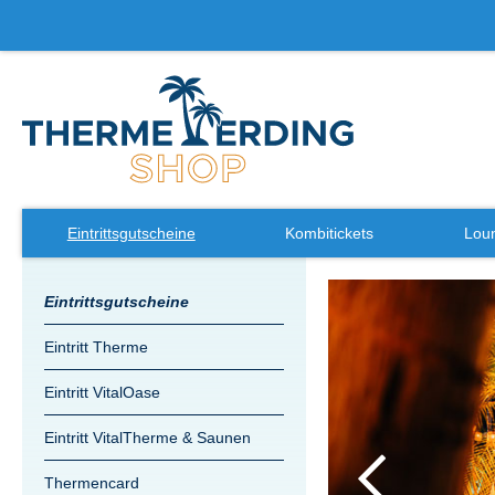
Eintrittsgutscheine
Kombitickets
Loun
Zum
Eintrittsgutscheine
Ende
der
Eintritt Therme
Bildergalerie
springen
Eintritt VitalOase
Eintritt VitalTherme & Saunen
Thermencard