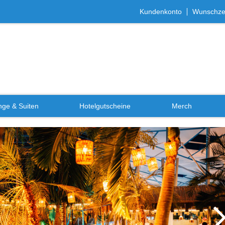
Kundenkonto
Wunschzet
ge & Suiten
Hotelgutscheine
Merch