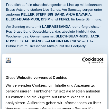
Freu dich auf ein abwechslungsreiches Line-up mit bekannten
Brass-Acts und starken Live-Bands. Am Samstag sorgen unter
anderem
KELLER STEFF BIG BAND, ANJA BAVARIA,
BLECH-BUAM-MUSI, DIS M und FENZL
für beste Stimmung.
Am Sonntag wartet mit
LABRASSBANDA
, der erfolgreichsten
Pop-Brass-Band Deutschlands, das absolute Highlight des
Wochenendes. Gemeinsam mit
BLECH-BUAM-MUSI, JACK
RUSSEL’S HALSBÄND und MOUNTAIN CREW
wird die
Bühne zum musikalischen Mittelpunkt der Poolparty.
*Einlösebedingungen:
Dieses Ticket ist ausschließlich gültig für einen einmaligen Eintritt
am 23.08.2026. Pro Ticket ist der garantierte Einlass für eine
Person an einem der genannten Tage enthalten. Eine
Diese Webseite verwendet Cookies
Barauszahlung ist ausgeschlossen. Das Ticket ist vom Umtausch
und von der Stornierung ausgeschlossen und nicht mit anderen
Rabattaktionen kombinierbar. Programmänderungen bleiben
Wir verwenden Cookies, um Inhalte und Anzeigen zu
vorbehalten. Nach Ablauf des genannten Datums verliert das
Ticket seine Gültigkeit.
personalisieren, Funktionen für soziale Medien anbieten
zu können und die Zugriffe auf unsere Website zu
Es gelten zusätzlich die Allgemeinen Geschäftsbedingungen der
Therme Erding Service GmbH, einsehbar unter:
analysieren. Außerdem geben wir Informationen zu Ihrer
https://www.therme-erding.de/agb/agb-online-shop/
Verwendung unserer Website an unsere Partner für