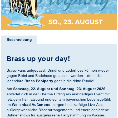
nkideen für Paare
kideen für Familien
Zum
@Home
Anfang
Beschreibung
der
Bildergalerie
springen
Brass up your day!
Brass-Fans aufgepasst: Dirndl und Lederhose können wieder
gegen Bikini und Badehose getauscht werden – denn die
legendäre
Brass Poolparty
geht in die dritte Runde!
Am
Samstag, 22. August und Sonntag, 23. August 2026
erwartet dich in der Therme Erding ein einzigartiges Event mit
fetzigem Heimatsound und echtem bayerischen Lebensgefühl.
Im
Wellenbad Außenpool
sorgen hochkarätige Live-Acts,
außergewöhnliche Bläserarrangements und energiegeladene
Bühnenshows für ausgelassene Partystimmung im Wasser.