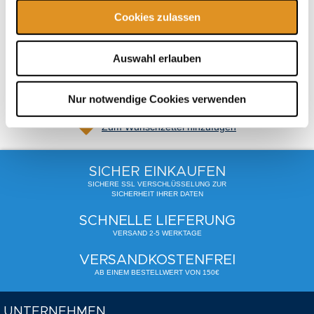
Cookies zulassen
Gesamt
62,90 €
inkl. USt.
,
exkl.
Versandkosten
Auswahl erlauben
In den Warenkorb
Nur notwendige Cookies verwenden
Zum Wunschzettel hinzufügen
SICHER EINKAUFEN
SICHERE SSL VERSCHLÜSSELUNG ZUR
SICHERHEIT IHRER DATEN
SCHNELLE LIEFERUNG
VERSAND 2-5 WERKTAGE
VERSANDKOSTENFREI
AB EINEM BESTELLWERT VON 150€
UNTERNEHMEN