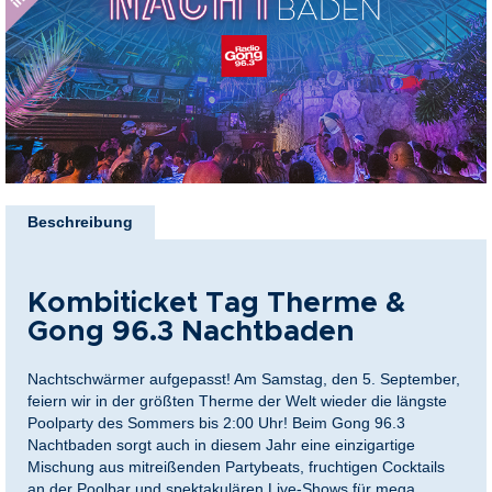
springen
nkideen für Paare
kideen für Familien
@Home
Zum
Anfang
Beschreibung
der
Bildergalerie
springen
Kombiticket Tag Therme &
Gong
96.3 Nachtbaden
Nachtschwärmer aufgepasst! Am Samstag, den 5. September,
feiern wir in der größten Therme der Welt wieder die längste
Poolparty des Sommers bis 2:00 Uhr! Beim
Gong
96.3
Nachtbaden sorgt auch in diesem Jahr eine einzigartige
Mischung aus mitreißenden Partybeats, fruchtigen Cocktails
an der Poolbar und spektakulären Live-Shows für mega