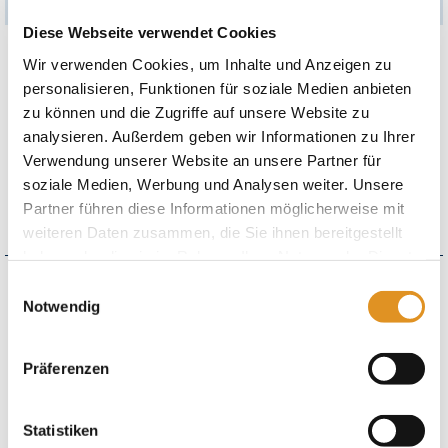
Diese Webseite verwendet Cookies
Wir verwenden Cookies, um Inhalte und Anzeigen zu
Im limitierten Eventticket* enthalten:
personalisieren, Funktionen für soziale Medien anbieten
1x Tageseintritt Therme am
05. September 2026
zu können und die Zugriffe auf unsere Website zu
inkl. Nachtbaden Eventticket ab 19:00 Uhr bis 02:00 Uhr am
analysieren. Außerdem geben wir Informationen zu Ihrer
Folgetag (06. September 2026)
Verwendung unserer Website an unsere Partner für
inkl. Wellenbad & Galaxy Rutschenwelt (bis 24 Uhr)
soziale Medien, Werbung und Analysen weiter. Unsere
einlösbar am 05.09.2026
Partner führen diese Informationen möglicherweise mit
gültig für 1 Person, ab 18 Jahren
weiteren Daten zusammen, die Sie ihnen bereitgestellt
haben oder die sie im Rahmen Ihrer Nutzung der Dienste
gesammelt haben. Sie geben Einwilligung zu unseren
Einwilligungsauswahl
Wie möchten Sie Ihren Gutschein erhalten?
Cookies, wenn Sie unsere Webseite weiterhin nutzen.
Notwendig
Print@Home
Gutscheinmotiv
Präferenzen
Statistiken