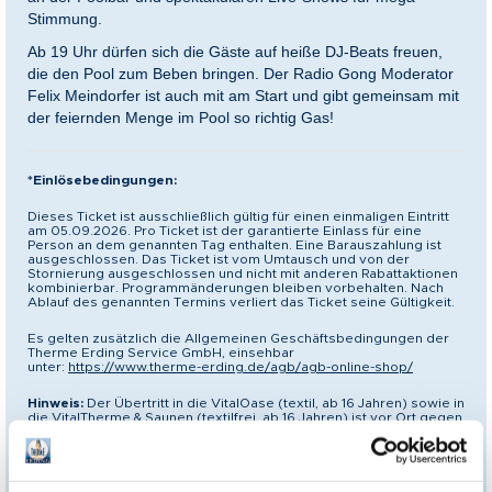
Stimmung.
Ab 19 Uhr dürfen sich die Gäste auf heiße DJ-Beats freuen,
die den Pool zum Beben bringen. Der Radio
Gong
Moderator
Felix Meindorfer ist auch mit am Start und gibt gemeinsam mit
der feiernden Menge im Pool so richtig Gas!
*Einlösebedingungen:
Dieses Ticket ist ausschließlich gültig für einen einmaligen Eintritt
am 05.09.2026. Pro Ticket ist der garantierte Einlass für eine
Person an dem genannten Tag enthalten. Eine Barauszahlung ist
ausgeschlossen. Das Ticket ist vom Umtausch und von der
Stornierung ausgeschlossen und nicht mit anderen Rabattaktionen
kombinierbar. Programmänderungen bleiben vorbehalten. Nach
Ablauf des genannten Termins verliert das Ticket seine Gültigkeit.
Es gelten zusätzlich die Allgemeinen Geschäftsbedingungen der
Therme Erding Service GmbH, einsehbar
unter:
https://www.therme-erding.de/agb/agb-online-shop/
Hinweis:
Der Übertritt in die VitalOase (textil, ab 16 Jahren) sowie in
die VitalTherme & Saunen (textilfrei, ab 16 Jahren) ist vor Ort gegen
Aufpreis zubuchbar. Bitte beachten Sie, dass diese Bereiche zu
den regulären Öffnungszeiten schließen.