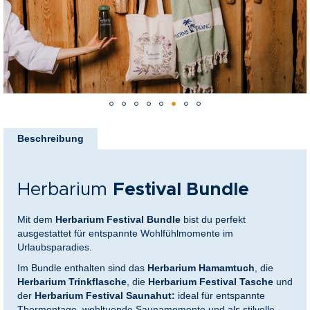
nkideen für Paare
kideen für Familien
@Home
Zum
Anfang
Beschreibung
der
Bildergalerie
springen
Herbarium
Festival Bundle
Mit dem
Herbarium Festival Bundle
bist du perfekt
ausgestattet für entspannte Wohlfühlmomente im
Urlaubsparadies.
Im Bundle enthalten sind das
Herbarium Hamamtuch
, die
Herbarium Trinkflasche
, die
Herbarium Festival Tasche
und
der
Herbarium Festival Saunahut:
ideal für entspannte
Thermentage, wohltuende Saunamomente und als stilvolle