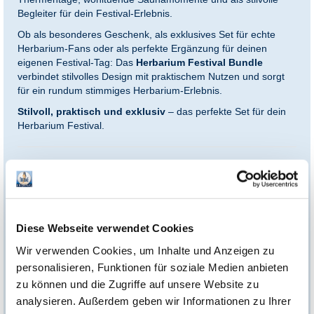
Begleiter für dein Festival-Erlebnis.
Ob als besonderes Geschenk, als exklusives Set für echte
Herbarium-Fans oder als perfekte Ergänzung für deinen
eigenen Festival-Tag: Das
Herbarium Festival Bundle
verbindet stilvolles Design mit praktischem Nutzen und sorgt
für ein rundum stimmiges Herbarium-Erlebnis.
Stilvoll, praktisch und exklusiv
– das perfekte Set für dein
Herbarium Festival.
Bundle-Inhalt:
1x Herbarium Hamamtuch
1x Herbarium Trinkflasche
1x Herbarium Festival Tasche
Diese Webseite verwendet Cookies
1x Herbarium Festival Saunahut
Wir verwenden Cookies, um Inhalte und Anzeigen zu
Besonders schön als Geschenk:
personalisieren, Funktionen für soziale Medien anbieten
Kombiniere das Herbarium Festival Bundle zusätzlich mit
zu können und die Zugriffe auf unsere Website zu
unserer
passenden Geschenkbox
und mache daraus ein
analysieren. Außerdem geben wir Informationen zu Ihrer
stilvolles Präsent.