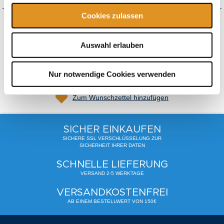
Cookies zulassen
Gesamt
48,47 €
inkl. USt.
,
exkl.
Versandkosten
Auswahl erlauben
Produkt ist momentan nicht verfügbar
Nur notwendige Cookies verwenden
Zum Wunschzettel hinzufügen
SICHER EINKAUFEN
SICHERE SSL VERSCHLÜSSELUNG ZUR
SICHERHEIT IHRER DATEN
SCHNELLE LIEFERUNG
VERSAND 2-5 WERKTAGE
VERSANDKOSTENFREI
AB EINEM BESTELLWERT VON 150€