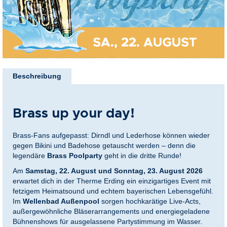
nkideen für Paare
kideen für Familien
Zum
@Home
Anfang
Beschreibung
der
Bildergalerie
springen
Brass up your day!
Brass-Fans aufgepasst: Dirndl und Lederhose können wieder
gegen Bikini und Badehose getauscht werden – denn die
legendäre
Brass Poolparty
geht in die dritte Runde!
Am
Samstag, 22. August und Sonntag, 23. August 2026
erwartet dich in der Therme Erding ein einzigartiges Event mit
fetzigem Heimatsound und echtem bayerischen Lebensgefühl.
Im
Wellenbad Außenpool
sorgen hochkarätige Live-Acts,
außergewöhnliche Bläserarrangements und energiegeladene
Bühnenshows für ausgelassene Partystimmung im Wasser.