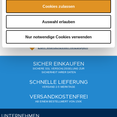
Cookies zulassen
Gesamt
62,90 €
inkl. USt.
,
exkl.
Versandkosten
Auswahl erlauben
In den Warenkorb
Nur notwendige Cookies verwenden
Zum Wunschzettel hinzufügen
SICHER EINKAUFEN
SICHERE SSL VERSCHLÜSSELUNG ZUR
SICHERHEIT IHRER DATEN
SCHNELLE LIEFERUNG
VERSAND 2-5 WERKTAGE
VERSANDKOSTENFREI
AB EINEM BESTELLWERT VON 150€
UNTERNEHMEN