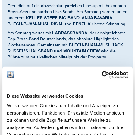
Freu dich auf ein abwechslungsreiches Line-up mit bekannten
Brass-Acts und starken Live-Bands. Am Samstag sorgen unter
anderem
KELLER STEFF BIG BAND, ANJA BAVARIA,
BLECH-BUAM-MUSI, DIS M und FENZL
für beste Stimmung.
Am Sonntag wartet mit
LABRASSBANDA
, der erfolgreichsten
Pop-Brass-Band Deutschlands, das absolute Highlight des
Wochenendes. Gemeinsam mit
BLECH-BUAM-MUSI, JACK
RUSSEL’S HALSBÄND und MOUNTAIN CREW
wird die
Bühne zum musikalischen Mittelpunkt der Poolparty.
*Einlösebedingungen:
Dieses Ticket ist ausschließlich gültig für einen einmaligen Eintritt
am 22.08.2026. Pro Ticket ist der garantierte Einlass für eine
Person an einem der genannten Tage enthalten. Eine
Diese Webseite verwendet Cookies
Barauszahlung ist ausgeschlossen. Das Ticket ist vom Umtausch
und von der Stornierung ausgeschlossen und nicht mit anderen
Rabattaktionen kombinierbar. Programmänderungen bleiben
Wir verwenden Cookies, um Inhalte und Anzeigen zu
vorbehalten. Nach Ablauf des genannten Datums verliert das
Ticket seine Gültigkeit.
personalisieren, Funktionen für soziale Medien anbieten
zu können und die Zugriffe auf unsere Website zu
Es gelten zusätzlich die Allgemeinen Geschäftsbedingungen der
Therme Erding Service GmbH, einsehbar unter:
analysieren. Außerdem geben wir Informationen zu Ihrer
https://www.therme-erding.de/agb/agb-online-shop/
Verwendung unserer Website an unsere Partner für