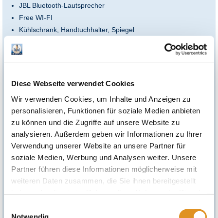
JBL Bluetooth-Lautsprecher
Free WI-FI
Kühlschrank, Handtuchhalter, Spiegel
Im Sommer mit eigenem Abschnitt am Key West Sandstrand
mit Sala und Hängematte
Inkludiert ist in diesem Gutschein ein „Alm Package“
bestehend aus einem kleinen Verpflegungspaket.
Diese Webseite verwendet Cookies
Wir verwenden Cookies, um Inhalte und Anzeigen zu
Wie kann man den Gutschein einlösen?
Reserviere deinen Rückzugsort rechtzeitig unter
therme-
personalisieren, Funktionen für soziale Medien anbieten
erding.de/therme-sauna/liegen-reservieren
zu können und die Zugriffe auf unsere Website zu
*Einlösebedingungen:
analysieren. Außerdem geben wir Informationen zu Ihrer
Verwendung unserer Website an unsere Partner für
Eintritt in die Therme Erding nicht inkludiert.
soziale Medien, Werbung und Analysen weiter. Unsere
Es besteht eine Preisgarantie von 12 Monaten ab Kaufdatum für die
Partner führen diese Informationen möglicherweise mit
auf dem Gutschein aufgeführte Leistung. Nach Ablauf der
Preisgarantie kann vor Ort eine Zuzahlung für diese Leistung
weiteren Daten zusammen, die Sie ihnen bereitgestellt
erforderlich sein.
haben oder die sie im Rahmen Ihrer Nutzung der Dienste
Mehrzweckgutschein
gesammelt haben. Sie geben Einwilligung zu unseren
Dieser Gutschein kann statt für die auf dem Gutschein aufgeführte
Einwilligungsauswahl
Leistung auch für andere Angebote der Gutscheinpartner bis zu
Cookies, wenn Sie unsere Webseite weiterhin nutzen.
Notwendig
dem angegebenen EUR-Wert gemäß der zum Einlösezeitpunkt