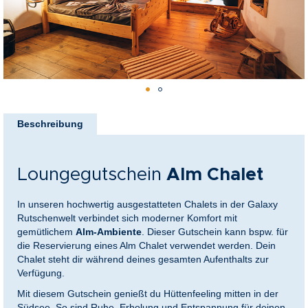
nkideen für Paare
kideen für Familien
@Home
Zum
Anfang
Beschreibung
der
Bildergalerie
springen
Loungegutschein
Alm Chalet
In unseren hochwertig ausgestatteten Chalets in der Galaxy
Rutschenwelt verbindet sich moderner Komfort mit
gemütlichem
Alm-Ambiente
. Dieser Gutschein kann bspw. für
die Reservierung eines Alm Chalet verwendet werden. Dein
Chalet steht dir während deines gesamten Aufenthalts zur
Verfügung.
Mit diesem Gutschein genießt du Hüttenfeeling mitten in der
Südsee. So sind Ruhe, Erholung und Entspannung für deinen