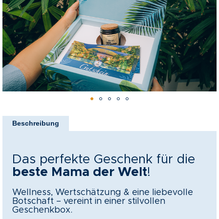
Bildergalerie
springen
nkideen für Paare
kideen für Familien
@Home
Zum
Anfang
Beschreibung
der
Bildergalerie
springen
Das perfekte Geschenk für die
beste Mama der Welt
!
Wellness, Wertschätzung & eine liebevolle
Botschaft – vereint in einer stilvollen
Geschenkbox.