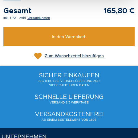
Gesamt
165,80 €
inkl. USt.
,
exkl.
Versandkosten
In den Warenkorb
Zum Wunschzettel hinzufügen
SICHER EINKAUFEN
SICHERE SSL VERSCHLÜSSELUNG ZUR
SICHERHEIT IHRER DATEN
SCHNELLE LIEFERUNG
VERSAND 2-5 WERKTAGE
VERSANDKOSTENFREI
AB EINEM BESTELLWERT VON 150€
UNTERNEHMEN