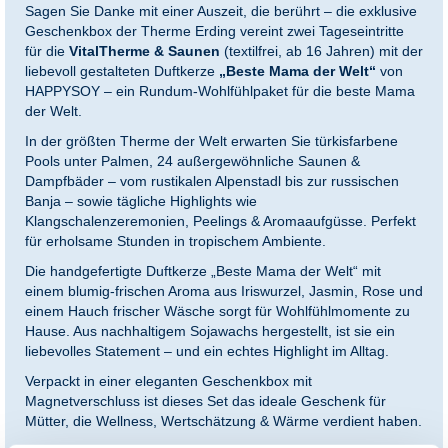
Sagen Sie Danke mit einer Auszeit, die berührt – die exklusive
Geschenkbox der Therme Erding vereint zwei Tageseintritte
für die
VitalTherme & Saunen
(textilfrei, ab 16 Jahren) mit der
liebevoll gestalteten Duftkerze
„Beste Mama der Welt“
von
HAPPYSOY – ein Rundum-Wohlfühlpaket für die beste Mama
der Welt.
In der größten Therme der Welt erwarten Sie türkisfarbene
Pools unter Palmen, 24 außergewöhnliche Saunen &
Dampfbäder – vom rustikalen Alpenstadl bis zur russischen
Banja – sowie tägliche Highlights wie
Klangschalenzeremonien, Peelings & Aromaaufgüsse. Perfekt
für erholsame Stunden in tropischem Ambiente.
Die handgefertigte Duftkerze „Beste Mama der Welt“ mit
einem blumig-frischen Aroma aus Iriswurzel, Jasmin, Rose und
einem Hauch frischer Wäsche sorgt für Wohlfühlmomente zu
Hause. Aus nachhaltigem Sojawachs hergestellt, ist sie ein
liebevolles Statement – und ein echtes Highlight im Alltag.
Verpackt in einer eleganten Geschenkbox mit
Magnetverschluss ist dieses Set das ideale Geschenk für
Mütter, die Wellness, Wertschätzung & Wärme verdient haben.