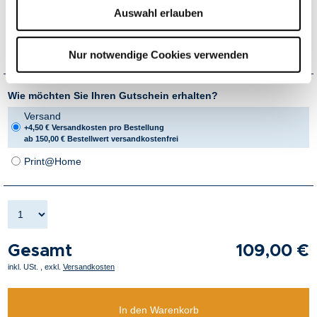
Auswahl erlauben
Garantierter Eintritt
bei vorheriger Online Reservierung unter
therme-erding.de/liegen-reservieren
flexibel einlösbar*
Nur notwendige Cookies verwenden
Wie möchten Sie Ihren Gutschein erhalten?
Versand
+4,50 € Versandkosten pro Bestellung
ab 150,00 € Bestellwert versandkostenfrei
Print@Home
Gesamt
109,00 €
inkl. USt.
,
exkl.
Versandkosten
In den Warenkorb