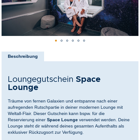
nkideen für Paare
kideen für Familien
@Home
Zum
Anfang
Beschreibung
der
Bildergalerie
springen
Loungegutschein
Space
Lounge
Träume von fernen Galaxien und entspanne nach einer
aufregenden Rutschpartie in deiner modernen Lounge mit
Weltall-Flair. Dieser Gutschein kann bspw. für die
Reservierung einer
Space Lounge
verwendet werden. Deine
Lounge steht dir während deines gesamten Aufenthalts als
exklusiver Rückzugsort zur Verfügung.