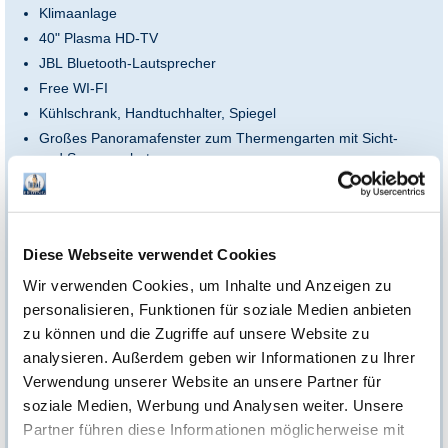
Klimaanlage
40" Plasma HD-TV
JBL Bluetooth-Lautsprecher
Free WI-FI
Kühlschrank, Handtuchhalter, Spiegel
Großes Panoramafenster zum Thermengarten mit Sicht-
und Sonnenschutz
Im Sommer eigener Relax-Bereich im Thermengarten mit
Bambus-Pavillon und Hängematte
Inklusive Family Package:
Diese Webseite verwendet Cookies
Wasser & Saftschorle
Wir verwenden Cookies, um Inhalte und Anzeigen zu
XXL-Pizza (Ø 45 cm)
personalisieren, Funktionen für soziale Medien anbieten
zu können und die Zugriffe auf unsere Website zu
analysieren. Außerdem geben wir Informationen zu Ihrer
Wie kann man den Gutschein einlösen?
Verwendung unserer Website an unsere Partner für
Reserviere deinen Rückzugsort rechtzeitig unter
therme-
erding.de/therme-sauna/liegen-reservieren
soziale Medien, Werbung und Analysen weiter. Unsere
Partner führen diese Informationen möglicherweise mit
*Einlösebedingungen: