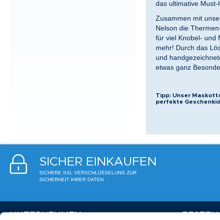
das ultimative Must
Zusammen mit unser
Nelson die Thermen-M
für viel Knobel- und
mehr! Durch das Lös
und handgezeichnete
etwas ganz Besond
Tipp: Unser Maskot
perfekte Geschenkid
SICHER EINKAUFEN
SICHERE SSL VERSCHLÜSSELUNG ZUR
SICHERHEIT IHRER DATEN
UNTERNEHMEN
BESTEL