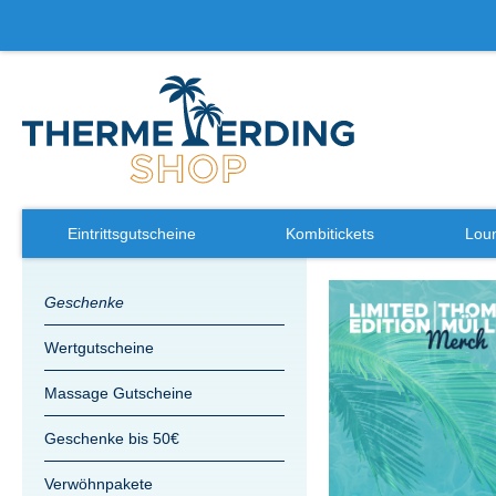
Eintrittsgutscheine
Kombitickets
Loun
Zum
Geschenke
Ende
der
Wertgutscheine
Bildergalerie
springen
Massage Gutscheine
Geschenke bis 50€
Verwöhnpakete