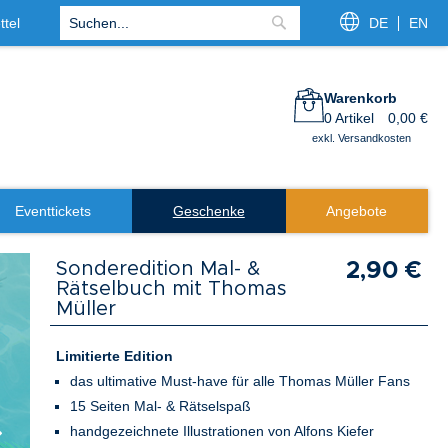
tel
DE
EN
Suche
Warenkorb
0
Artikel
0,00 €
exkl. Versandkosten
Eventtickets
Geschenke
Angebote
Sonderedition Mal- &
2,90 €
Rätselbuch mit Thomas
Müller
Limitierte Edition
das ultimative Must-have für alle Thomas Müller Fans
15 Seiten Mal- & Rätselspaß
handgezeichnete Illustrationen von Alfons Kiefer