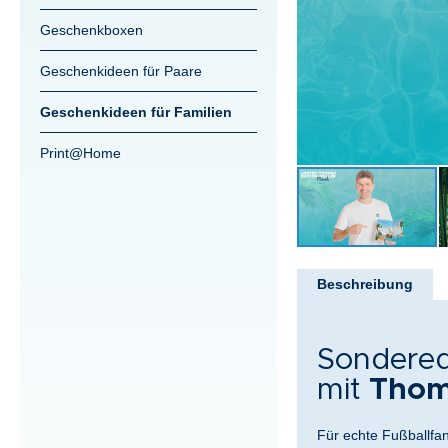
Geschenkboxen
Geschenkideen für Paare
Geschenkideen für Familien
Print@Home
Zum
Anfang
Beschreibung
der
Bildergalerie
springen
Sondered
mit
Thoma
Für echte Fußballfan