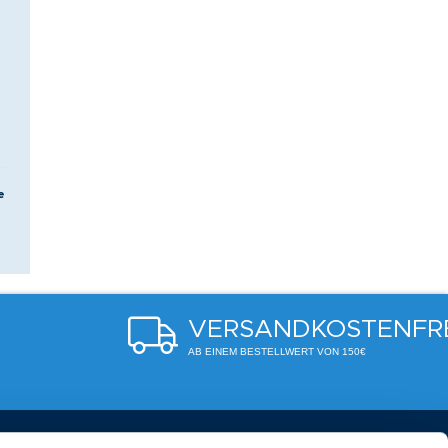
e
VERSANDKOSTENFR
AB EINEM BESTELLWERT VON 150€