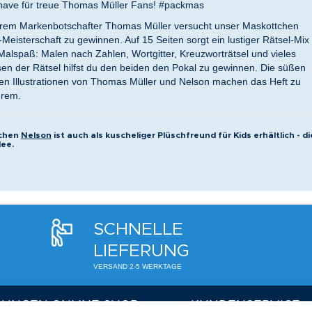
-have für treue Thomas Müller Fans! #packmas
em Markenbotschafter Thomas Müller versucht unser Maskottchen
eisterschaft zu gewinnen. Auf 15 Seiten sorgt ein lustiger Rätsel-Mix
 Malspaß: Malen nach Zahlen, Wortgitter, Kreuzworträtsel und vieles
en der Rätsel hilfst du den beiden den Pokal zu gewinnen. Die süßen
n Illustrationen von Thomas Müller und Nelson machen das Heft zu
erem.
tchen
Nelson
ist auch als kuscheliger Plüschfreund für Kids erhältlich - di
ee.
SCHNELLE
LIEFERUNG
VERSAND 2-5 WERKTAGE
LUNGEN ONLINE SHOP
KUNDENSERVICE