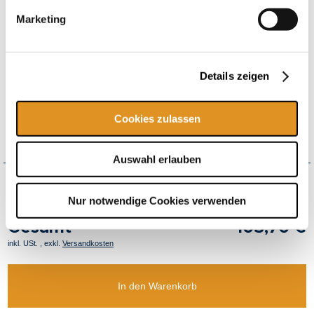
Versand
+4,50 € Versandkosten pro Bestellung
Marketing
ab 150,00 € Bestellwert versandkostenfrei
Zusatzleistungen
„Therme Erding x Thomas Müller“
Details zeigen
Brotdose-Rot
+4,90 €
„Therme Erding x Thomas Müller“
Cookies zulassen
Brotdose-Blau
+4,90 €
Auswahl erlauben
Nur notwendige Cookies verwenden
Gesamt
103,70 €
inkl. USt.
,
exkl.
Versandkosten
In den Warenkorb