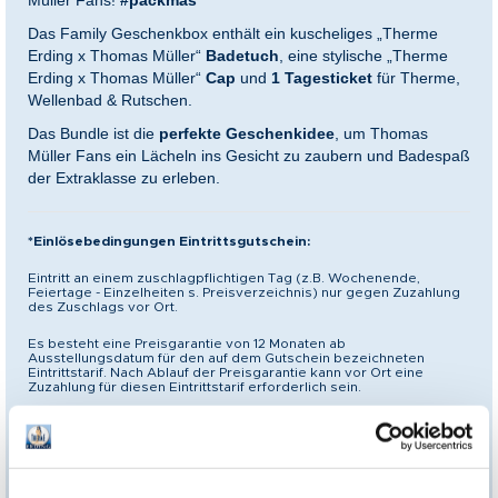
Müller Fans!
#packmas
Das Family Geschenkbox enthält ein kuscheliges „Therme
Erding x Thomas Müller“
Badetuch
, eine stylische „Therme
Erding x Thomas Müller“
Cap
und
1
Tagesticket
für Therme,
Wellenbad & Rutschen.
Das Bundle ist die
perfekte Geschenkidee
, um Thomas
Müller Fans ein Lächeln ins Gesicht zu zaubern und Badespaß
der Extraklasse zu erleben.
*Einlösebedingungen Eintrittsgutschein:
Eintritt an einem zuschlagpflichtigen Tag (z.B. Wochenende,
Feiertage - Einzelheiten s. Preisverzeichnis) nur gegen Zuzahlung
des Zuschlags vor Ort.
Es besteht eine Preisgarantie von 12 Monaten ab
Ausstellungsdatum für den auf dem Gutschein bezeichneten
Eintrittstarif. Nach Ablauf der Preisgarantie kann vor Ort eine
Zuzahlung für diesen Eintrittstarif erforderlich sein.
Mehrzweckgutschein
Dieser Gutschein kann statt für den aufgeführten Eintrittstarif auch
für andere Angebote der Gutscheinpartner bis zu dem
angegebenen EUR-Wert gemäß der zum Einlösezeitpunkt gültigen
Preisliste eingelöst werden,
nicht jedoch für
Gastronomieangebote
.