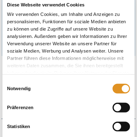
Diese Webseite verwendet Cookies
Eine Barauszahlung von Gesamt- oder Teilbeträgen ist
Wir verwenden Cookies, um Inhalte und Anzeigen zu
ausgeschlossen. Etwaige Restwerte werden in Form eines neuen
Gutscheins ausgegeben.
personalisieren, Funktionen für soziale Medien anbieten
Es gelten die Allgemeinen Geschäftsbedingungen der
zu können und die Zugriffe auf unsere Website zu
Gutscheinpartner und der Therme Erding Service GmbH, einsehbar
analysieren. Außerdem geben wir Informationen zu Ihrer
unter
https://www.therme-erding.de/agb/agb-online-shop/
.
Verwendung unserer Website an unsere Partner für
soziale Medien, Werbung und Analysen weiter. Unsere
Partner führen diese Informationen möglicherweise mit
weiteren Daten zusammen, die Sie ihnen bereitgestellt
"Therme Erding x Thomas Müller" Geschenkbox Pink
haben oder die sie im Rahmen Ihrer Nutzung der Dienste
1x Urlaubstag Therme (textil, ab 0 J.) mit Wellenbad & Galaxy
gesammelt haben. Sie geben Einwilligung zu unseren
Einwilligungsauswahl
Rutschenwelt
Cookies, wenn Sie unsere Webseite weiterhin nutzen.
Notwendig
Kuscheliges TE x TM Badetuch in pink, 100% Baumwolle
Stylische TE x TM Cap in pink, größenverstellbarer Verschluss
Präferenzen
inkl. Geschenkbox
Statistiken
Wie möchten Sie Ihren Gutschein erhalten?