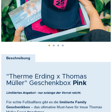
springen
nkideen für Paare
kideen für Familien
@Home
Zum
Anfang
Beschreibung
der
Bildergalerie
springen
"Therme Erding x Thomas
Müller" Geschenkbox
Pink
Limitiertes Angebot - nur solange der Vorrat reicht.
Für echte Fußballfans gibt es die
limitierte Family
Geschenkbox
– das ultimative Must-have für treue Thomas