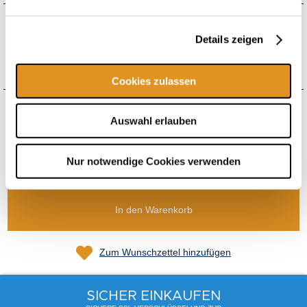
Wie möchten Sie Ihren Gutschein erhalten?
Details zeigen
Versand
+4,50 € Versandkosten pro Bestellung
ab 150,00 € Bestellwert versandkostenfrei
Cookies zulassen
Auswahl erlauben
Gesamt
21,80 €
Nur notwendige Cookies verwenden
inkl. USt.
,
exkl.
Versandkosten
In den Warenkorb
Zum Wunschzettel hinzufügen
SICHER EINKAUFEN