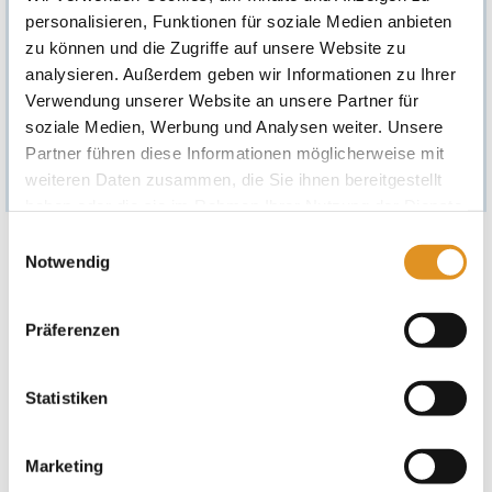
personalisieren, Funktionen für soziale Medien anbieten
So wird die Box nicht nur zu einem echten Blickfang, sondern
zu können und die Zugriffe auf unsere Website zu
auch zu einem
fertig verpackten Geschenk
, das direkt
Freude bereitet!
analysieren. Außerdem geben wir Informationen zu Ihrer
Verwendung unserer Website an unsere Partner für
Das abgebildete Bild dient nur zur Veranschaulichung. Die
soziale Medien, Werbung und Analysen weiter. Unsere
gezeigten Gutscheine sind nicht im Preis enthalten und müssen
separat erworben werden.
Partner führen diese Informationen möglicherweise mit
weiteren Daten zusammen, die Sie ihnen bereitgestellt
haben oder die sie im Rahmen Ihrer Nutzung der Dienste
gesammelt haben. Sie geben Einwilligung zu unseren
Einwilligungsauswahl
Cookies, wenn Sie unsere Webseite weiterhin nutzen.
Notwendig
Geschenkbox Peelingsalz Lotus
im eleganten Therme Erding Design
luxuriöse und hochwertige Verarbeitung mit Magnetverschluss
Präferenzen
Maße: 290 x 240 x 105 mm
Mineralsalz-Peeling
Statistiken
Duftrichtung Lotusblüte
300 g (29,66 € / 1kg)
sanft und pflegend
Marketing