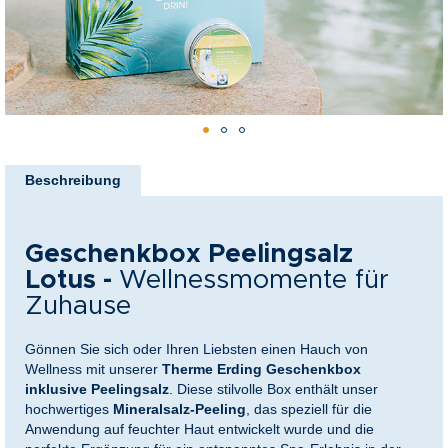
nkideen für Paare
kideen für Familien
@Home
Zum
Anfang
Beschreibung
der
Bildergalerie
springen
Geschenkbox Peelingsalz
Lotus -
Wellnessmomente für
Zuhause
Gönnen Sie sich oder Ihren Liebsten einen Hauch von
Wellness mit unserer
Therme Erding Geschenkbox
inklusive Peelingsalz
. Diese stilvolle Box enthält unser
hochwertiges
Mineralsalz-Peeling
, das speziell für die
Anwendung auf feuchter Haut entwickelt wurde und die