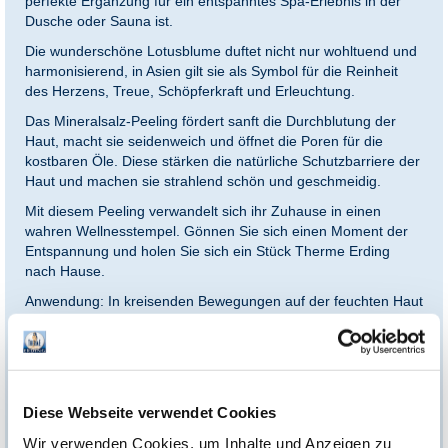
perfekte Ergänzung für ein entspanntes Spa-Erlebnis in der
Dusche oder Sauna ist.
Die wunderschöne Lotusblume duftet nicht nur wohltuend und
harmonisierend, in Asien gilt sie als Symbol für die Reinheit
des Herzens, Treue, Schöpferkraft und Erleuchtung.
Das Mineralsalz-Peeling fördert sanft die Durchblutung der
Haut, macht sie seidenweich und öffnet die Poren für die
kostbaren Öle. Diese stärken die natürliche Schutzbarriere der
Haut und machen sie strahlend schön und geschmeidig.
Mit diesem Peeling verwandelt sich ihr Zuhause in einen
wahren Wellnesstempel. Gönnen Sie sich einen Moment der
Entspannung und holen Sie sich ein Stück Therme Erding
nach Hause.
Anwendung: In kreisenden Bewegungen auf der feuchten Haut
verreiben
Unser Tipp:
Ergänzen Sie die Geschenkbox mit passenden
Therme Erding Gutscheinen
und machen Sie Ihr Geschenk
Diese Webseite verwendet Cookies
zu etwas ganz Besonderem. Perfekt für alle, die das
Urlaubsfeeling der größten Therme der Welt erleben möchten!
Wir verwenden Cookies, um Inhalte und Anzeigen zu