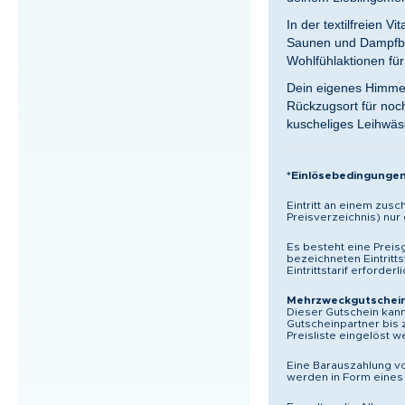
In der textilfreien 
Saunen und Dampfbä
Wohlfühlaktionen fü
Dein eigenes Himmel
Rückzugsort für noc
kuscheliges Leihwäs
*Einlösebedingungen 
Eintritt an einem zusc
Preisverzeichnis) nur
Es besteht eine Preis
bezeichneten Eintritts
Eintrittstarif erforderli
Mehrzweckgutschei
Dieser Gutschein kann 
Gutscheinpartner bis
Preisliste eingelöst 
Eine Barauszahlung v
werden in Form eines