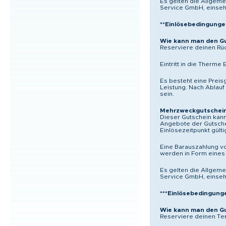
Es gelten die Allgem
Service GmbH, einseh
**Einlösebedingunge
Wie kann man den Gu
Reserviere deinen Rüc
Eintritt in die Therme E
Es besteht eine Preis
Leistung. Nach Ablauf 
sein.
Mehrzweckgutschei
Dieser Gutschein kann
Angebote der Gutsch
Einlösezeitpunkt gült
Eine Barauszahlung v
werden in Form eines
Es gelten die Allgem
Service GmbH, einseh
***Einlösebedingung
Wie kann man den Gu
Reserviere deinen Ter