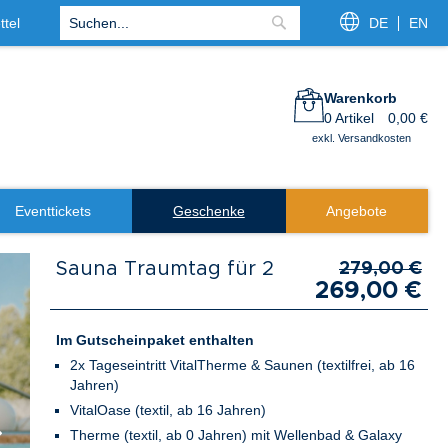
tel
DE
EN
Suche
Warenkorb
0
Artikel
0,00 €
exkl. Versandkosten
Eventtickets
Geschenke
Angebote
Sauna Traumtag für 2
279,00 €
269,00 €
Im Gutscheinpaket enthalten
2x Tageseintritt VitalTherme & Saunen (textilfrei, ab 16
Jahren)
VitalOase (textil, ab 16 Jahren)
Therme (textil, ab 0 Jahren) mit Wellenbad & Galaxy