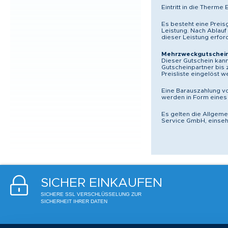
Eintritt in die Therme E
Es besteht eine Preis
Leistung. Nach Ablauf
dieser Leistung erford
Mehrzweckgutschei
Dieser Gutschein kann
Gutscheinpartner bis
Preisliste eingelöst 
Eine Barauszahlung v
werden in Form eines
Es gelten die Allgem
Service GmbH, einseh
SICHER EINKAUFEN
SICHERE SSL VERSCHLÜSSELUNG ZUR
SICHERHEIT IHRER DATEN