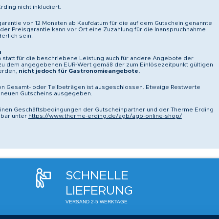
rding nicht inkludiert.
garantie von 12 Monaten ab Kaufdatum für die auf dem Gutschein genannte
 der Preisgarantie kann vor Ort eine Zuzahlung für die Inanspruchnahme
erlich sein.
n
 statt für die beschriebene Leistung auch für andere Angebote der
 zu dem angegebenen EUR-Wert gemäß der zum Einlösezeitpunkt gültigen
werden,
nicht jedoch für Gastronomieangebote.
on Gesamt- oder Teilbeträgen ist ausgeschlossen. Etwaige Restwerte
 neuen Gutscheins ausgegeben.
einen Geschäftsbedingungen der Gutscheinpartner und der Therme Erding
bar unter
https://www.therme-erding.de/agb/agb-online-shop/
SCHNELLE
LIEFERUNG
VERSAND 2-5 WERKTAGE