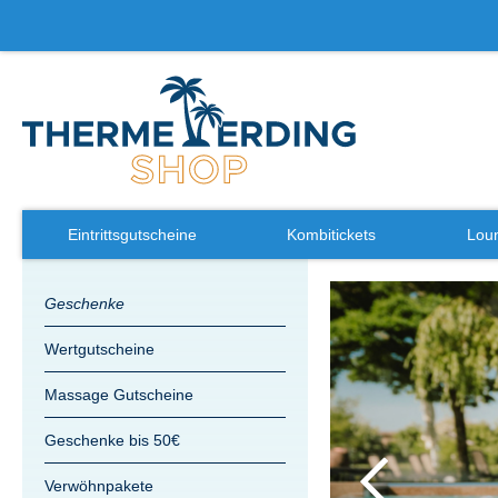
Eintrittsgutscheine
Kombitickets
Loun
Zum
Geschenke
Ende
der
Wertgutscheine
Bildergalerie
springen
Massage Gutscheine
Geschenke bis 50€
Verwöhnpakete