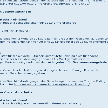
einen Geschäftsbedingungen der Gutscheinpartner und der Therme Erding
bar unter
https://www.therme-erding.de/agb/agb-online-shop/
n Lounge Gutschein:
tschein einlösen?
kzugsort rechtzeitig unter
lounges.therme-erding.de
rding nicht inkludiert.
garantie von 12 Monaten ab Kaufdatum für die auf dem Gutschein aufgeführte
der Preisgarantie kann vor Ort eine Zuzahlung für diese Leistung erforderli
n
 statt für die auf dem Gutschein aufgeführte Leistung auch für andere
einpartner bis zu dem angegebenen EUR-Wert gemäß der zum
igen Preisliste eingesetzt werden,
nicht jedoch für Gastronomieangebote
.
on Gesamt- oder Teilbeträgen ist ausgeschlossen. Etwaige Restwerte
 neuen Gutscheins ausgegeben.
einen Geschäftsbedingungen der Gutscheinpartner und der Therme Erding
bar unter
https://www.therme-erding.de/agb/agb-online-shop/
en Kronen Gutscheine:
tschein einlösen?
min rechtzeitig unter
therme-erding.de/massage-beauty