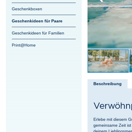
Geschenkboxen
Geschenkideen für Paare
Geschenkideen für Familien
Print@Home
Zum
Anfang
Beschreibung
der
Bildergalerie
springen
Verwöhn
Erlebe mit diesem G
gemeinsame Zeit ist
deinem Lieblingsmen