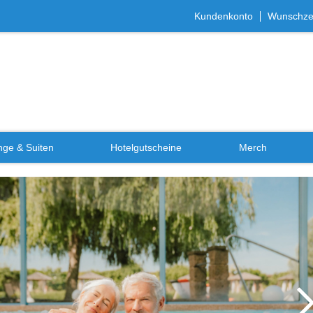
Kundenkonto
Wunschzet
ge & Suiten
Hotelgutscheine
Merch