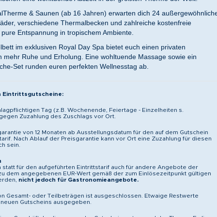
VitalTherme & Saunen (ab 16 Jahren) erwarten dich 24 außergewöhnlich
der, verschiedene Thermalbecken und zahlreiche kostenfreie
r pure Entspannung in tropischem Ambiente.
bett im exklusiven Royal Day Spa bietet euch einen privaten
h mehr Ruhe und Erholung. Eine wohltuende Massage sowie ein
che-Set runden euren perfekten Wellnesstag ab.
Eintrittsgutscheine:
hlagpflichtigen Tag (z.B. Wochenende, Feiertage - Einzelheiten s.
 gegen Zuzahlung des Zuschlags vor Ort.
garantie von 12 Monaten ab Ausstellungsdatum für den auf dem Gutschein
tarif. Nach Ablauf der Preisgarantie kann vor Ort eine Zuzahlung für diesen
ch sein.
n
statt für den aufgeführten Eintrittstarif auch für andere Angebote der
 zu dem angegebenen EUR-Wert gemäß der zum Einlösezeitpunkt gültigen
werden,
nicht jedoch für Gastronomieangebote.
on Gesamt- oder Teilbeträgen ist ausgeschlossen. Etwaige Restwerte
 neuen Gutscheins ausgegeben.