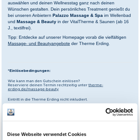
auswählen und deinen Wellnesstag ganz nach deinen
Wünschen gestalten. Dein persönliches Treatment genießt du
bei unseren Anbietern
Palazzo Massage & Spa
im Wellenbad
und
Massage & Beauty
in der VitalTherme & Saunen (ab 16
J., textilfrei).
Tipp: Entdecke auf unserer Homepage
vorab
die vielfältigen
Massage- und Beautyangebote
der Therme Erding.
*Einlösebedingungen:
Wie kann man den Gutschein einlösen?
Reserviere deinen Termin rechtzeitig unter
therme-
erding.de/massage-beauty
Eintritt in die Therme Erding nicht inkludiert.
Es besteht eine Preisgarantie von 12 Monaten ab Kaufdatum für die
auf dem Gutschein genannte Leistung. Nach Ablauf der
Preisgarantie kann vor Ort eine Zuzahlung für die Inanspruchnahme
dieser Leistung erforderlich sein.
Mehrzweckgutschein
Diese Webseite verwendet Cookies
Dieser Gutschein kann statt für die beschriebene Leistung auch für