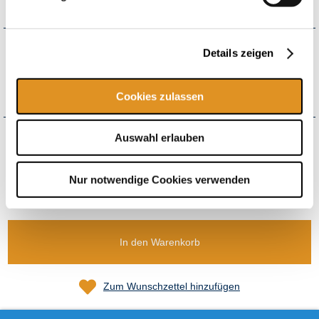
flexibel einlösbar*
Wie möchten Sie Ihren Gutschein erhalten?
Details zeigen
Versand
+4,50 € Versandkosten pro Bestellung
ab 150,00 € Bestellwert versandkostenfrei
Cookies zulassen
Auswahl erlauben
Nur notwendige Cookies verwenden
Gesamt
41,00 €
inkl. USt.
,
exkl.
Versandkosten
In den Warenkorb
Zum Wunschzettel hinzufügen