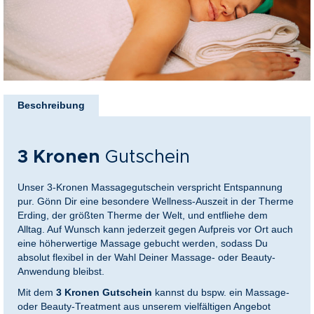
nkideen für Paare
kideen für Familien
Zum
@Home
Anfang
Beschreibung
der
Bildergalerie
springen
3 Kronen
Gutschein
Unser 3-Kronen Massagegutschein verspricht Entspannung
pur. Gönn Dir eine besondere Wellness-Auszeit in der Therme
Erding, der größten Therme der Welt, und entfliehe dem
Alltag. Auf Wunsch kann jederzeit gegen Aufpreis vor Ort auch
eine höherwertige Massage gebucht werden, sodass Du
absolut flexibel in der Wahl Deiner Massage- oder Beauty-
Anwendung bleibst.
Mit dem
3 Kronen Gutschein
kannst du bspw. ein Massage-
oder Beauty-Treatment aus unserem vielfältigen Angebot