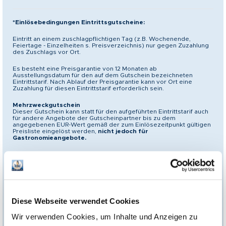
*Einlösebedingungen Eintrittsgutscheine:
Eintritt an einem zuschlagpflichtigen Tag (z.B. Wochenende,
Feiertage - Einzelheiten s. Preisverzeichnis) nur gegen Zuzahlung
des Zuschlags vor Ort.
Es besteht eine Preisgarantie von 12 Monaten ab
Ausstellungsdatum für den auf dem Gutschein bezeichneten
Eintrittstarif. Nach Ablauf der Preisgarantie kann vor Ort eine
Zuzahlung für diesen Eintrittstarif erforderlich sein.
Mehrzweckgutschein
Dieser Gutschein kann statt für den aufgeführten Eintrittstarif auch
für andere Angebote der Gutscheinpartner bis zu dem
angegebenen EUR-Wert gemäß der zum Einlösezeitpunkt gültigen
Preisliste eingelöst werden,
nicht jedoch für
Gastronomieangebote.
Eine Barauszahlung von Gesamt- oder Teilbeträgen ist
ausgeschlossen. Etwaige Restwerte werden in Form eines neuen
Gutscheins ausgegeben.
Es gelten die Allgemeinen Geschäftsbedingungen der
Gutscheinpartner und der Therme Erding Service GmbH, einsehbar
unter
https://www.therme-erding.de/agb/agb-online-shop/
Diese Webseite verwendet Cookies
**Einlösebedingungen Lounge Gutschein:
Wir verwenden Cookies, um Inhalte und Anzeigen zu