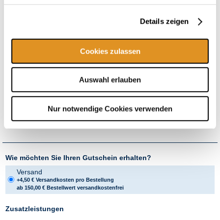
Im Gutscheinpaket enthalten
Details zeigen
3x Tageseintritt Therme (textil, ab 0 J.) mit Wellenbad & Galaxy
Rutschenwelt
1x XXL Familienpizza Gutschein für die Galaxy Snack Bar
Cookies zulassen
1x Family Relax Egg
Garantierter Eintritt
bei vorheriger Online Reservierung unter
Auswahl erlauben
therme-erding.de/liegen-reservieren
flexibel einlösbar*
Die Einlösung dieses Gutscheins ist nur möglich, wenn bereits eine
Nur notwendige Cookies verwenden
Relax Egg Reservierung besteht oder vorab online vorgenommen
wurde.
Wie möchten Sie Ihren Gutschein erhalten?
Versand
+4,50 € Versandkosten pro Bestellung
ab 150,00 € Bestellwert versandkostenfrei
Zusatzleistungen