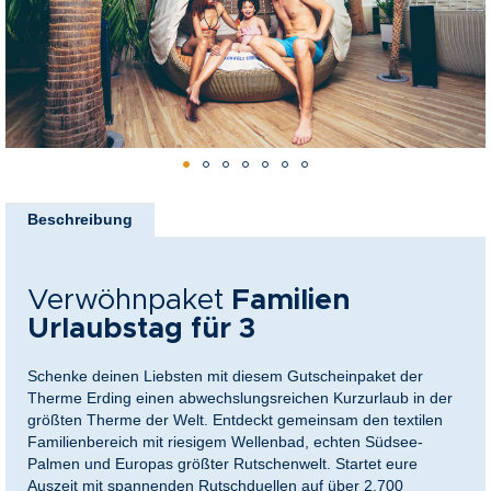
nkideen für Paare
kideen für Familien
@Home
Zum
Anfang
Beschreibung
der
Bildergalerie
springen
Verwöhnpaket
Familien
Urlaubstag für 3
Schenke deinen Liebsten mit diesem Gutscheinpaket der
Therme Erding einen abwechslungsreichen Kurzurlaub in der
größten Therme der Welt. Entdeckt gemeinsam den textilen
Familienbereich mit riesigem Wellenbad, echten Südsee-
Palmen und Europas größter Rutschenwelt. Startet eure
Auszeit mit spannenden Rutschduellen auf über 2.700