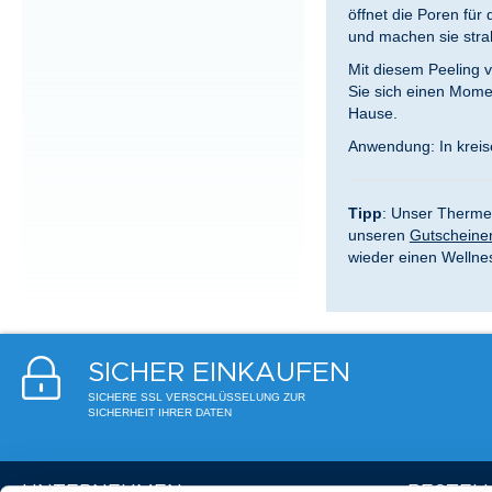
öffnet die Poren für
und machen sie stra
Mit diesem Peeling 
Sie sich einen Mome
Hause.
Anwendung: In kreis
Tipp
: Unser Thermen
unseren
Gutscheine
wieder einen Welln
SICHER EINKAUFEN
SICHERE SSL VERSCHLÜSSELUNG ZUR
SICHERHEIT IHRER DATEN