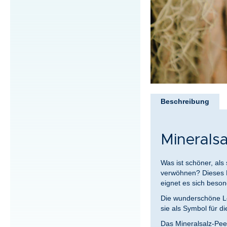
Zum
Anfang
Beschreibung
der
Bildergalerie
springen
Mineralsa
Was ist schöner, al
verwöhnen? Dieses Mi
eignet es sich beso
Die wunderschöne Lot
sie als Symbol für d
Das Mineralsalz-Peel