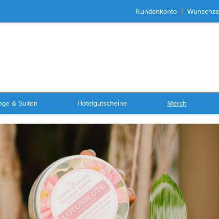
Kundenkonto
Wunschzet
ge & Suiten
Hotelgutscheine
Merch