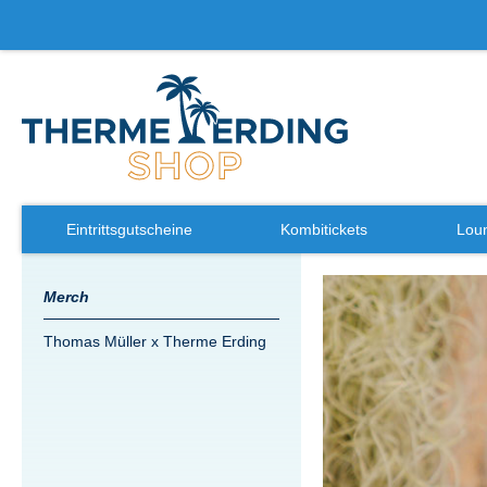
Eintrittsgutscheine
Kombitickets
Loun
Zum
Merch
Ende
der
Thomas Müller x Therme Erding
Bildergalerie
springen