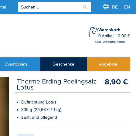
tel
DE
EN
Suche
Warenkorb
0
Artikel
0,00 €
exkl. Versandkosten
Eventtickets
Geschenke
Angebote
Therme Erding Peelingsalz
8,90 €
Lotus
Duftrichtung Lotus
300 g (29,66 € / 1kg)
sanft und pflegend