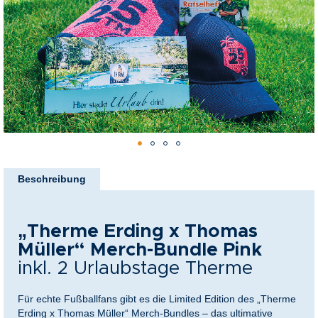
Bildergalerie
springen
nkideen für Paare
kideen für Familien
@Home
Zum
Anfang
Beschreibung
der
Bildergalerie
springen
„Therme Erding x Thomas
Müller“
Merch-Bundle Pink
inkl. 2 Urlaubstage Therme
Für echte Fußballfans gibt es die Limited Edition des „Therme
Erding x Thomas Müller“
Merch-Bundles – das ultimative