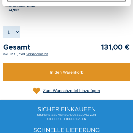
„Therme Erding x Thomas Müller“
Brotdose-Blau
+4,90 €
Gesamt
131,00 €
inkl. USt.
,
exkl.
Versandkosten
In den Warenkorb
Zum Wunschzettel hinzufügen
SICHER EINKAUFEN
SICHERE SSL VERSCHLÜSSELUNG ZUR
SICHERHEIT IHRER DATEN
SCHNELLE LIEFERUNG