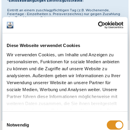
*Einlösebedingungen Eintrittsgutscheine:
Eintritt an einem zuschlagpflichtigen Tag (z.B. Wochenende,
Feiertage - Einzelheiten s. Preisverzeichnis) nur gegen Zuzahlung
des Zuschlags vor Ort.
Es besteht eine Preisgarantie von 12 Monaten ab
Ausstellungsdatum für den auf dem Gutschein bezeichneten
Eintrittstarif. Nach Ablauf der Preisgarantie kann vor Ort eine
Zuzahlung für diesen Eintrittstarif erforderlich sein.
Diese Webseite verwendet Cookies
Mehrzweckgutschein
Dieser Gutschein kann statt für den aufgeführten Eintrittstarif auch
Wir verwenden Cookies, um Inhalte und Anzeigen zu
für andere Angebote der Gutscheinpartner bis zu dem
angegebenen EUR-Wert gemäß der zum Einlösezeitpunkt gültigen
personalisieren, Funktionen für soziale Medien anbieten
Preisliste eingelöst werden,
nicht jedoch für
Gastronomieangebote
.
zu können und die Zugriffe auf unsere Website zu
analysieren. Außerdem geben wir Informationen zu Ihrer
Eine Barauszahlung von Gesamt- oder Teilbeträgen ist
ausgeschlossen. Etwaige Restwerte werden in Form eines neuen
Verwendung unserer Website an unsere Partner für
Gutscheins ausgegeben.
soziale Medien, Werbung und Analysen weiter. Unsere
Es gelten die Allgemeinen Geschäftsbedingungen der
Partner führen diese Informationen möglicherweise mit
Gutscheinpartner und der Therme Erding Service GmbH, einsehbar
unter
https://www.therme-erding.de/agb/agb-online-shop/
.
weiteren Daten zusammen, die Sie ihnen bereitgestellt
haben oder die sie im Rahmen Ihrer Nutzung der Dienste
gesammelt haben. Sie geben Einwilligung zu unseren
Einwilligungsauswahl
Cookies, wenn Sie unsere Webseite weiterhin nutzen.
Notwendig