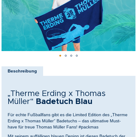
springen
nkideen für Paare
kideen für Familien
@Home
Zum
Anfang
Beschreibung
der
Bildergalerie
springen
„Therme Erding x Thomas
Müller“
Badetuch Blau
Für echte Fußballfans gibt es die Limited Edition des „Therme
Erding x Thomas Müller“
Badetuchs – das ultimative Must-
have für treue Thomas Müller Fans! #packmas
Mit seinem auffälligen blauen Design ist dieses Badetuch der