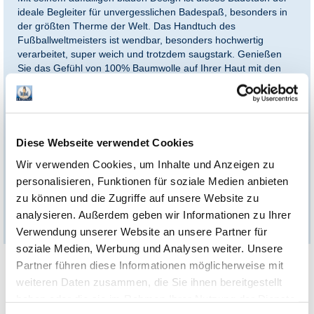
ideale Begleiter für unvergesslichen Badespaß, besonders in
der größten Therme der Welt. Das Handtuch des
Fußballweltmeisters ist wendbar, besonders hochwertig
verarbeitet, super weich und trotzdem saugstark. Genießen
Sie das Gefühl von 100% Baumwolle auf Ihrer Haut mit den
großzügigen Maßen von 70 x 140 cm.
Worauf warten Sie noch? Sicheren Sie sich jetzt dieses
limitierte Editions-Handtuch und zeigen Sie Ihre Begeisterung
für Thomas Müller bei jedem Besuch in der Therme Erding!
Diese Webseite verwendet Cookies
Wir verwenden Cookies, um Inhalte und Anzeigen zu
Tipp: Das Badetuch ist auch in Form eines
Merch-
personalisieren, Funktionen für soziale Medien anbieten
Bundles
inklusive Thermengutscheinen erhältlich – die
zu können und die Zugriffe auf unsere Website zu
perfekte Geschenkidee!
analysieren. Außerdem geben wir Informationen zu Ihrer
Verwendung unserer Website an unsere Partner für
soziale Medien, Werbung und Analysen weiter. Unsere
Partner führen diese Informationen möglicherweise mit
Limitierte Edition
weiteren Daten zusammen, die Sie ihnen bereitgestellt
das ultimative Must-have für alle Thomas Müller Fans
haben oder die sie im Rahmen Ihrer Nutzung der Dienste