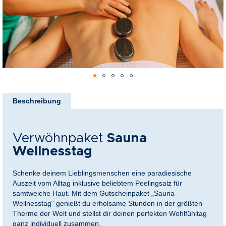
nkideen für Paare
kideen für Familien
@Home
Zum
Anfang
Beschreibung
der
Bildergalerie
springen
Verwöhnpaket
Sauna
Wellnesstag
Schenke deinem Lieblingsmenschen eine paradiesische
Auszeit vom Alltag inklusive beliebtem Peelingsalz für
samtweiche Haut. Mit dem Gutscheinpaket „Sauna
Wellnesstag“ genießt du erholsame Stunden in der größten
Therme der Welt und stellst dir deinen perfekten Wohlfühltag
ganz individuell zusammen.