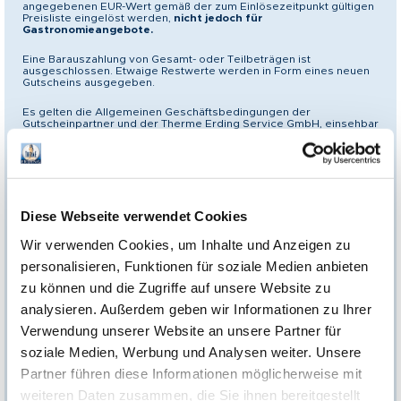
angegebenen EUR-Wert gemäß der zum Einlösezeitpunkt gültigen
Preisliste eingelöst werden,
nicht jedoch für
Gastronomieangebote.
Eine Barauszahlung von Gesamt- oder Teilbeträgen ist
ausgeschlossen. Etwaige Restwerte werden in Form eines neuen
Gutscheins ausgegeben.
Es gelten die Allgemeinen Geschäftsbedingungen der
Gutscheinpartner und der Therme Erding Service GmbH, einsehbar
unter
https://www.therme-erding.de/agb/agb-online-shop/
**Einlösebedingungen Kronen Gutscheine:
Wie kann man den Gutschein einlösen?
Reserviere deinen Termin rechtzeitig unter
therme-
Diese Webseite verwendet Cookies
erding.de/massage-beauty
Wir verwenden Cookies, um Inhalte und Anzeigen zu
Eintritt in die Therme Erding nicht inkludiert.
personalisieren, Funktionen für soziale Medien anbieten
Es besteht eine Preisgarantie von 12 Monaten ab Kaufdatum für die
zu können und die Zugriffe auf unsere Website zu
auf dem Gutschein genannte Leistung. Nach Ablauf der
Preisgarantie kann vor Ort eine Zuzahlung für die Inanspruchnahme
analysieren. Außerdem geben wir Informationen zu Ihrer
dieser Leistung erforderlich sein.
Verwendung unserer Website an unsere Partner für
Mehrzweckgutschein
soziale Medien, Werbung und Analysen weiter. Unsere
Dieser Gutschein kann statt für die beschriebene Leistung auch für
andere Angebote der Gutscheinpartner bis zu dem angegebenen
Partner führen diese Informationen möglicherweise mit
EUR-Wert gemäß der zum Einlösezeitpunkt gültigen Preisliste
eingelöst werden,
nicht jedoch für Gastronomieangebote.
weiteren Daten zusammen, die Sie ihnen bereitgestellt