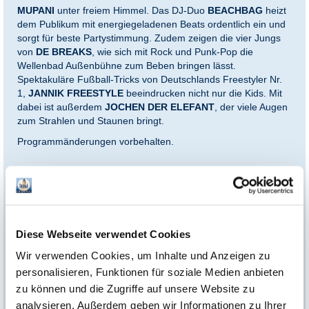
MUPANI
unter freiem Himmel. Das DJ-Duo
BEACHBAG
heizt
dem Publikum mit energiegeladenen Beats ordentlich ein und
sorgt für beste Partystimmung. Zudem zeigen die vier Jungs
von
DE BREAKS
, wie sich mit Rock und Punk-Pop die
Wellenbad Außenbühne zum Beben bringen lässt.
Spektakuläre Fußball-Tricks von Deutschlands Freestyler Nr.
1,
JANNIK FREESTYLE
beeindrucken nicht nur die Kids. Mit
dabei ist außerdem
JOCHEN DER ELEFANT
, der viele Augen
zum Strahlen und Staunen bringt.
Programmänderungen vorbehalten.
*Einlösebedingungen:
Dieses Ticket ist ausschließlich gültig für einen einmaligen Eintritt
am 15.08.2026. Pro Ticket ist der garantierte Einlass für eine
Person an einem der genannten Tage enthalten. Eine
Barauszahlung ist ausgeschlossen. Das Ticket ist vom Umtausch
Diese Webseite verwendet Cookies
und von der Stornierung ausgeschlossen und nicht mit anderen
Rabattaktionen kombinierbar. Programmänderungen bleiben
Wir verwenden Cookies, um Inhalte und Anzeigen zu
vorbehalten. Nach Ablauf des genannten Datums verliert das
Ticket seine Gültigkeit.
personalisieren, Funktionen für soziale Medien anbieten
zu können und die Zugriffe auf unsere Website zu
Es gelten zusätzlich die Allgemeinen Geschäftsbedingungen der
Therme Erding Service GmbH, einsehbar
analysieren. Außerdem geben wir Informationen zu Ihrer
unter:
https://www.therme-erding.de/agb/agb-online-shop/