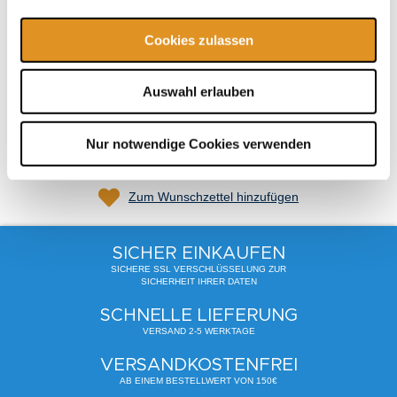
Cookies zulassen
Gesamt
62,90 €
inkl. USt.
,
exkl.
Versandkosten
Auswahl erlauben
In den Warenkorb
Nur notwendige Cookies verwenden
Zum Wunschzettel hinzufügen
SICHER EINKAUFEN
SICHERE SSL VERSCHLÜSSELUNG ZUR
SICHERHEIT IHRER DATEN
SCHNELLE LIEFERUNG
VERSAND 2-5 WERKTAGE
VERSANDKOSTENFREI
AB EINEM BESTELLWERT VON 150€