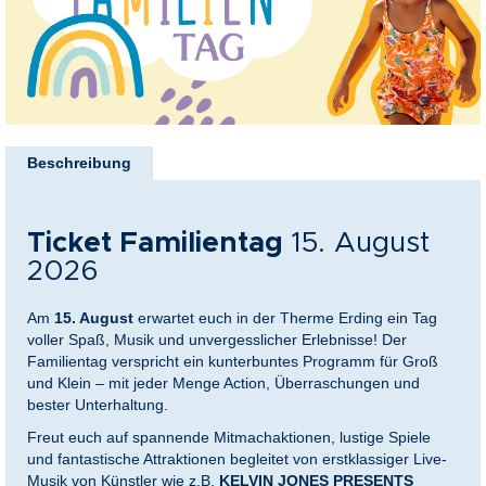
nkideen für Paare
kideen für Familien
Zum
@Home
Anfang
Beschreibung
der
Bildergalerie
springen
Ticket Familientag
15. August
2026
Am
15. August
erwartet euch in der Therme Erding ein Tag
voller Spaß, Musik und unvergesslicher Erlebnisse! Der
Familientag verspricht ein kunterbuntes Programm für Groß
und Klein – mit jeder Menge Action, Überraschungen und
bester Unterhaltung.
Freut euch auf spannende Mitmachaktionen, lustige Spiele
und fantastische Attraktionen begleitet von erstklassiger Live-
Musik von Künstler wie z.B.
KELVIN JONES PRESENTS