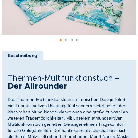
nkideen für Paare
kideen für Familien
@Home
Zum
Anfang
Beschreibung
der
Bildergalerie
springen
Thermen-Multifunktionstuch
–
Der Allrounder
Das Thermen-Multifunktionstuch im tropischen Design liefert
nicht nur ultimatives Urlaubsgefühl sondern bietet neben der
klassischen Mund-Nasen-Maske auch eine große Auswahl an
weiteren Tragemöglichkeiten. Mit unserem atmungsaktiven
Multifunktionstuch genießen Sie angenehmen Tragekomfort
für alle Gelegenheiten. Der nahtlose Schlauchschal lässt sich
als Schal, Mütze, Stirnband, Sturmhaube, Mund-Nasen-Maske