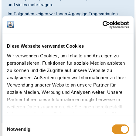
und vieles mehr tragen.
Im Folgenden zeigen wir Ihnen 4 gängige Tragevarianten:
Maske: Thermen-Multifunktionstuch über den Kopf ziehen,
sodass es um den Hals liegt. Anschließend über die Nase
ziehen.
Schal: Thermen-Multifunktionstuch über den Kopf ziehen,
Diese Webseite verwendet Cookies
bis es um den Hals liegt.
Wir verwenden Cookies, um Inhalte und Anzeigen zu
Stirnband: Thermen-Multifunktionstuch schmal
zusammenlegen und anschließend über den Kopf bis zur
personalisieren, Funktionen für soziale Medien anbieten
Stirn ziehen.
zu können und die Zugriffe auf unsere Website zu
Sturmhaube: Thermen-Multifunktionstuch über den Kopf
analysieren. Außerdem geben wir Informationen zu Ihrer
ziehen. Anschließend das vordere Ende des Tuchs mit einer
Verwendung unserer Website an unsere Partner für
Hand unter dem Kinn festhalten. Danach das andere Ende
soziale Medien, Werbung und Analysen weiter. Unsere
des Tuchs im Nacken mit einer Hand hoch über den Kopf bis
Partner führen diese Informationen möglicherweise mit
vorne zur Stirn ziehen.
weiteren Daten zusammen, die Sie ihnen bereitgestellt
Probieren Sie die Vielzahl an Tragemöglichkeiten aus!
haben oder die sie im Rahmen Ihrer Nutzung der Dienste
gesammelt haben. Sie geben Einwilligung zu unseren
Einwilligungsauswahl
Cookies, wenn Sie unsere Webseite weiterhin nutzen.
Notwendig