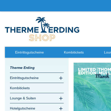
Eintrittsgutscheine
Kombitickets
Loun
Zum
Therme Erding
Ende
der
Eintrittsgutscheine
Bildergalerie
springen
Kombitickets
Lounge & Suiten
Hotelgutscheine