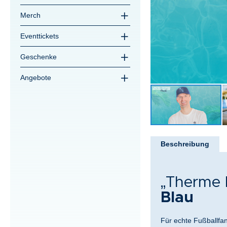
Merch
Eventtickets
Geschenke
Angebote
Zum
Anfang
Beschreibung
der
Bildergalerie
springen
„Therme 
Blau
Für echte Fußballfan