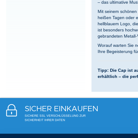
– das ultimative Mu
Mit seinem schönen d
heißen Tagen oder ei
hellblauem Logo, die
ist besonders hochwe
gebrandeten Metall-V
Worauf warten Sie no
Ihre Begeisterung f
Tipp: Die Cap ist 
erhältlich – die pe
SICHER EINKAUFEN
SICHERE SSL VERSCHLÜSSELUNG ZUR
SICHERHEIT IHRER DATEN