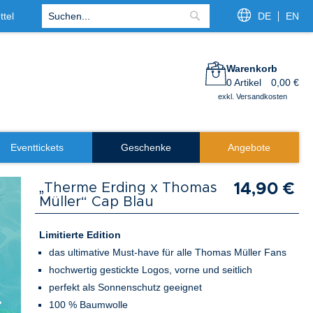
tel
DE
EN
Suche
Warenkorb
0
Artikel
0,00 €
exkl. Versandkosten
Eventtickets
Geschenke
Angebote
„Therme Erding x Thomas
14,90 €
Müller“ Cap Blau
Limitierte Edition
das ultimative Must-have für alle Thomas Müller Fans
hochwertig gestickte Logos, vorne und seitlich
perfekt als Sonnenschutz geeignet
100 % Baumwolle