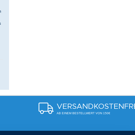
n
s
VERSANDKOSTENFR
AB EINEM BESTELLWERT VON 150€