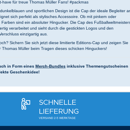
st-have für treue Thomas Müller Fans! #packmas
unkelblauen und sportlichen Design ist die Cap der ideale Begleiter a
gnet sich perfekt als stylisches Accessoire. Ob mit pinkem oder
 Farben sind ein absoluter Hingucker. Die Cap des Fußballweltmeister
rtig verarbeitet und sieht durch die gestickten Logos und den
erschluss einzigartig aus.
ch? Sichern Sie sich jetzt diese limitierte Editions-Cap und zeigen Sie
ür Thomas Müller beim Tragen dieses schicken Hinguckers!
auch in Form eines
Merch-Bundles
inklusive Thermengutscheinen
rfekte Geschenkidee!
SCHNELLE
LIEFERUNG
VERSAND 2-5 WERKTAGE