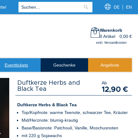
tel
DE
EN
Suche
Warenkorb
0
Artikel
0,00 €
exkl. Versandkosten
Eventtickets
Geschenke
Angebote
Duftkerze Herbs and
Ab
Black Tea
12,90 €
Duftkerze Herbs & Black Tea
Top/Kopfnote: warme Teenote, schwarzer Tee, Kräuter
Mid/Herznote: blumig-krautig
Base/Basisnote: Patchouli, Vanille, Moschusnoten
mit 220 g Sojawachs