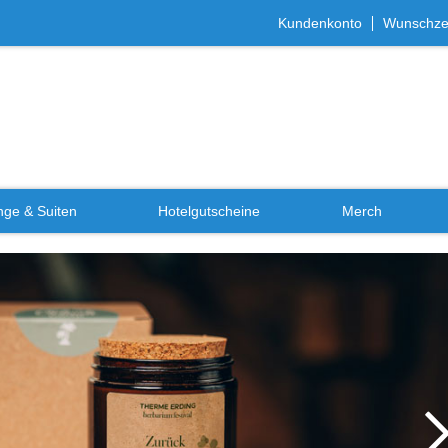
Kundenkonto
Wunschzet
ge & Suiten
Hotelgutscheine
Merch