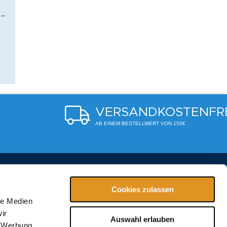
 –
VERSANDKOSTENFR
AB EINEM BESTELLWERT VON 150€
2550
Cookies zulassen
le Medien
ir
-erding.de
Auswahl erlauben
, Werbung