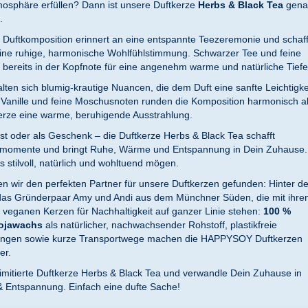
osphäre erfüllen? Dann ist unsere Duftkerze
Herbs & Black Tea
gena
.
 Duftkomposition erinnert an eine entspannte Teezeremonie und schaff
ne ruhige, harmonische Wohlfühlstimmung. Schwarzer Tee und feine
bereits in der Kopfnote für eine angenehm warme und natürliche Tiefe
alten sich blumig-krautige Nuancen, die dem Duft eine sanfte Leichtigke
i, Vanille und feine Moschusnoten runden die Komposition harmonisch a
rze eine warme, beruhigende Ausstrahlung.
bst oder als Geschenk – die Duftkerze Herbs & Black Tea schafft
smomente und bringt Ruhe, Wärme und Entspannung in Dein Zuhause.
 es stilvoll, natürlich und wohltuend mögen.
n wir den perfekten Partner für unsere Duftkerzen gefunden: Hinter de
 das Gründerpaar Amy und Andi aus dem Münchner Süden, die mit ihre
eganen Kerzen für Nachhaltigkeit auf ganzer Linie stehen:
100 %
Sojawachs
als natürlicher, nachwachsender Rohstoff, plastikfreie
kungen sowie kurze Transportwege machen die HAPPYSOY Duftkerzen
er.
e limitierte Duftkerze Herbs & Black Tea und verwandle Dein Zuhause in
& Entspannung. Einfach eine dufte Sache!