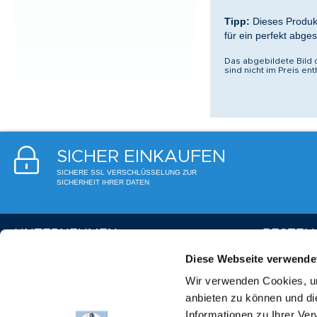
Tipp:
Dieses Produk
für ein perfekt abge
Das abgebildete Bild 
sind nicht im Preis e
SICHER EINKAUFEN
SICHERE SSL VERSCHLÜSSELUNG ZUR
SICHERHEIT IHRER DATEN
UNTERNEHMEN
BESTEL
Diese Webseite verwende
Partner-Thermen
Kundenkonto
Wir verwenden Cookies, um
Partner-Hotels
Bestellablau
anbieten zu können und di
Partner in der Galeria
Rücksendun
Informationen zu Ihrer Ve
Hilfe & FAQ
Vertrag wid