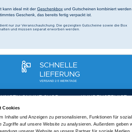
t kann ideal mit der
Geschenkbox
und Gutscheinen kombiniert werden
stimmtes Geschenk, das bereits fertig verpackt ist.
dient nur zur Veranschaulichung. Die gezeigten Gutscheine sowie die Box
nthalten und müssen separat erworben werden.
SCHNELLE
LIEFERUNG
VERSAND 2-5 WERKTAGE
LUNGEN ONLINE SHOP
KUNDENSERVICE
t Cookies
 | Login
Telefon:
+49 (0) 8122 550 
 Inhalte und Anzeigen zu personalisieren, Funktionen für sozia
f
Mo. - Fr. 09:00 - 17:00 h
e Zugriffe auf unsere Website zu analysieren. Außerdem geben w
g & Widerruf
E-Mail:
gutscheine@therme
rwendung unserer Website an unsere Partner für soziale Medien
errufen