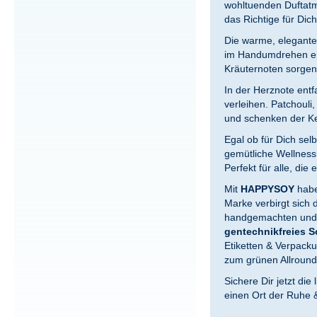
wohltuenden Duftatm
das Richtige für Dich
Die warme, elegante
im Handumdrehen ei
Kräuternoten sorgen 
In der Herznote entf
verleihen. Patchoul
und schenken der Ke
Egal ob für Dich sel
gemütliche Wellnes
Perfekt für alle, die
Mit
HAPPYSOY
habe
Marke verbirgt sich
handgemachten und v
gentechnikfreies 
Etiketten & Verpac
zum grünen Allround
Sichere Dir jetzt di
einen Ort der Ruhe 