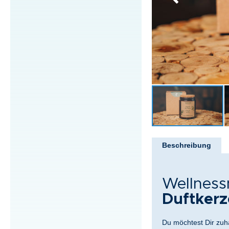
Zum
Anfang
Beschreibung
der
Bildergalerie
springen
Wellness
Duftkerz
Du möchtest Dir zuh