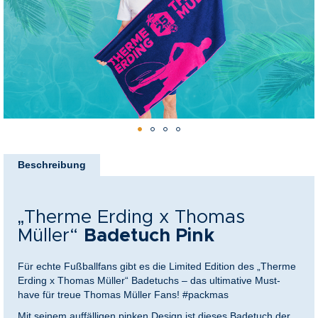
springen
nkideen für Paare
kideen für Familien
@Home
Zum
Anfang
Beschreibung
der
Bildergalerie
springen
„Therme Erding x Thomas
Müller“
Badetuch Pink
Für echte Fußballfans gibt es die Limited Edition des „Therme
Erding x Thomas Müller“
Badetuchs – das ultimative Must-
have für treue Thomas Müller Fans! #packmas
Mit seinem auffälligen pinken Design ist dieses Badetuch der