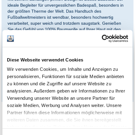
ideale Begleiter für unvergesslichen Badespaß, besonders in
der größten Therme der Welt. Das Handtuch des
Fußballweltmeisters ist wendbar, besonders hochwertig
verarbeitet, super weich und trotzdem saugstark. Genießen
Sie das Gefühl von 100% Baumwolle auf Ihrer Haut mit den
großzügigen Maßen von 70 x 140 cm.
Worauf warten Sie noch? Sicheren Sie sich jetzt dieses
limitierte Editions-Handtuch und zeigen Sie Ihre Begeisterung
für Thomas Müller bei jedem Besuch in der Therme Erding!
Diese Webseite verwendet Cookies
Wir verwenden Cookies, um Inhalte und Anzeigen zu
Tipp: Das Badetuch ist auch in Form eines
Merch-
personalisieren, Funktionen für soziale Medien anbieten
Bundles
inklusive Thermengutscheinen erhältlich – die
zu können und die Zugriffe auf unsere Website zu
perfekte Geschenkidee!
analysieren. Außerdem geben wir Informationen zu Ihrer
Verwendung unserer Website an unsere Partner für
soziale Medien, Werbung und Analysen weiter. Unsere
Partner führen diese Informationen möglicherweise mit
Limitierte Edition
weiteren Daten zusammen, die Sie ihnen bereitgestellt
das ultimative Must-have für alle Thomas Müller Fans
haben oder die sie im Rahmen Ihrer Nutzung der Dienste
beidseitiges Motiv, wendbar
gesammelt haben. Sie geben Einwilligung zu unseren